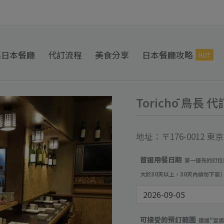
製日本餐廳
代訂流程
美食分享
日本餐廳攻略
HOT
Torichō 鳥長 
Torichō
鳥
長
地址：〒176-0012
代
首選用餐日期
第一優先的訂位
訂
大於30天以上，30天內請勿下單
位
數
量
可接受的預訂範圍
建議"當