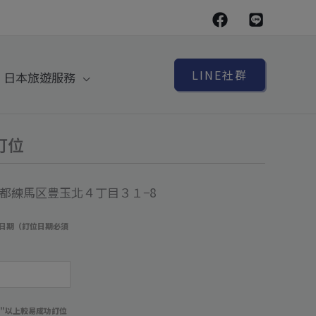
LINE社群
日本旅遊服務
代訂位
 東京都練馬区豊玉北４丁目３１−8
日期（訂位日期必須
）
週"以上較易成功訂位