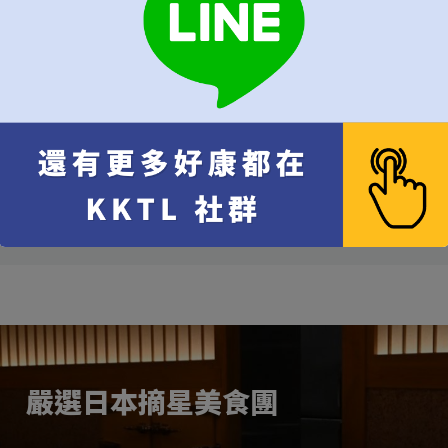
10% 服務費 每位 NT$
100
總計
總人數
嚴選日本摘星美食團