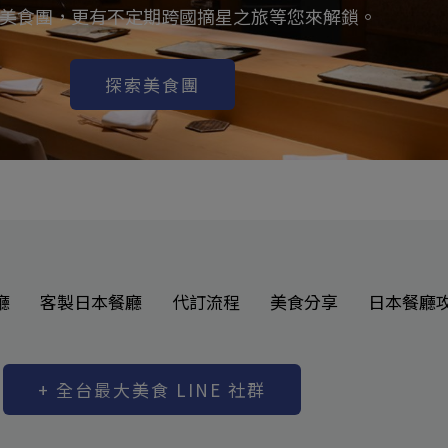
美食團，更有不定期跨國摘星之旅等您來解鎖。
探索美食團
廳
客製日本餐廳
代訂流程
美食分享
日本餐廳
+ 全台最大美食 LINE 社群