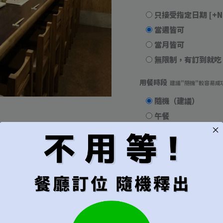
只接受指定日期
[+N
當週皆可
當月皆可
無限制，有訂到就吃
用餐時段
建議"隨機"較容易成
隨機（建議）
午餐
晚餐
代訂費
*
不接受超過6位的訂位
每位
[+NT$1,000]
代訂費 每位 NT$
1,000
x 