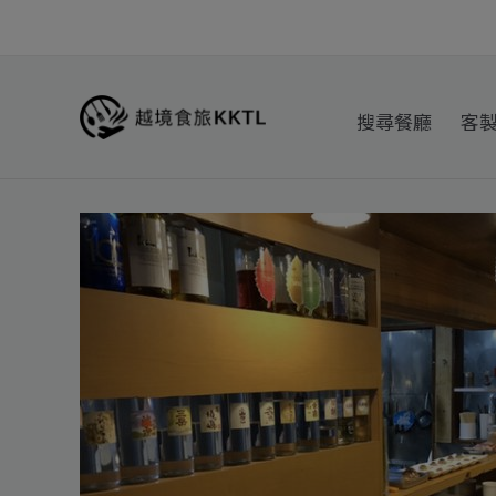
跳
至
主
要
搜尋餐廳
客
內
容