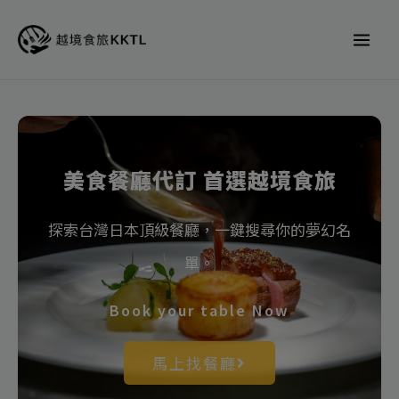
跳
至
主
要
內
容
美食餐廳代訂 首選越境食旅
探索台灣日本頂級餐廳，一鍵搜尋你的夢幻名
單。
Book your table Now
馬上找餐廳