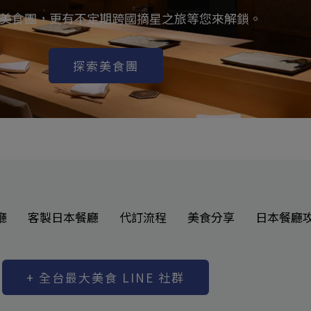
美食團，更有不定期跨國摘星之旅等您來解鎖。
探索美食團
廳
客製日本餐廳
代訂流程
美食分享
日本餐廳
+ 全台最大美食 LINE 社群