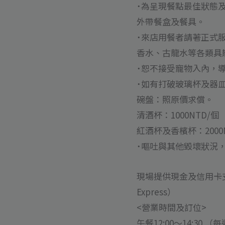
˙為呈現餐點最佳狀態
外帶餐盒及餐具。
˙來店用餐者請著正式
香水、古龍水等各類具
˙恕不接受寵物入內，
˙如有打破玻璃杯及器
碗盤：照原價求償。
清酒杯：1000NTD/個
紅酒杯及香檳杯：2000
˙嘔吐與其他毀壞狀況，收
現場提供現金及信用卡支付（VI
Express）
<營業時間及訂位>
午餐12:00～14:30 