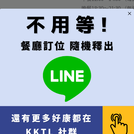
晚餐18:30～21:30
每週三，日固定公休
˙本餐廳接受30日內線
依現場狀況安排調整。
˙訂位時須預先綁定信
更動或Email與餐廳
˙於用餐一～三日前取消
當日臨時取消、未抵達
˙ 僅開放線上訂位，不
˙訂位取消扣款事宜，請聯繫t
˙未盡事項或變更， 
首選用餐日期
第一優先的訂位
大於15天以上，15天內請勿下單