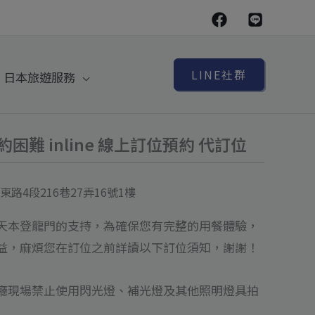
LINE社群
日本旅遊服務
困難 inline 線上訂位預約 代訂位
路4段216巷27弄16號1樓
天本登龍門的支持，為確保您有完整的用餐體驗，
益，麻煩您在訂位之前詳讀以下訂位須知，謝謝！
餐廳現場禁止使用閃光燈、補光燈及其他照明燈具拍