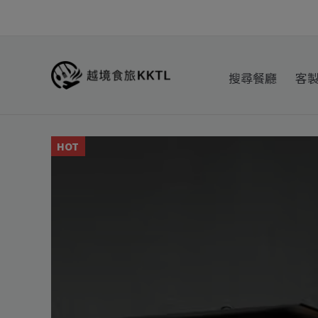
跳
至
主
要
搜尋餐廳
客
內
容
HOT