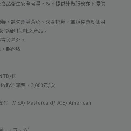
及食品衛生安全考量，恕不提供外帶服務亦不提供
服裝，請勿穿著背心、夾腳拖鞋，並避免過度使用
散發強烈氣味之產品。
導盲犬除外。
皿，將酌收
NTD/個
取清潔費，3,000元/次
SA/ Mastercard/ JCB/ American
（每週一、五、六）