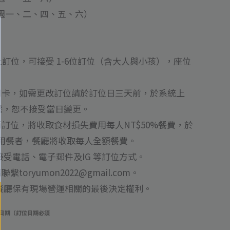
 （每週一、二、四、五、六）
上訂位，可接受 1-6位訂位（含大人與小孩），座位
用卡，如需更改訂位請於訂位日三天前，於系統上
聯繫，恕不接受當日變更。
訂位，將收取食材損失費用每人NT$50%餐費，於
用餐者，餐廳將收取每人全額餐費。
接受電話、電子郵件及IG 等訂位方式。
oryumon2022@gmail.com。
本餐廳保有現場營運相關的最後決定權利。
日期（訂位日期必須
）