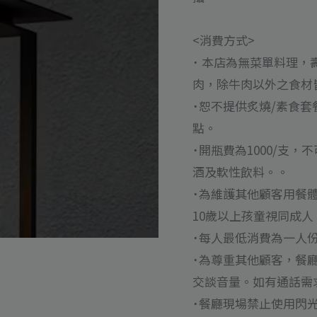
困
難
<消費方式>
inline
˙ 本店為無菜單料理，壽
線
肉，除牛肉以外之食材
上
˙恕不提供炙燒/素食套
訂
點。
位
˙開瓶費為1000/支
預
酒及軟性飲料。。
約
˙為維護其他顧客用餐體
代
10歲以上孩童視同成
訂
˙每人最低消費為一人份
位
˙為尊重其他顧客，餐
數
交談音量。如有通話需
量
˙餐廳現場禁止使用閃