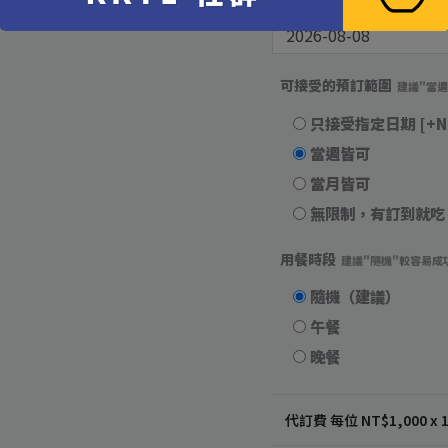
可接受的預訂範圍
建議"當
只接受指定日期
[+N
當週皆可
當月皆可
無限制，有訂到就吃
用餐時段
建議"隨機"較容易成
隨機（建議）
午餐
晚餐
代訂費 每位 NT$
1,000
x 