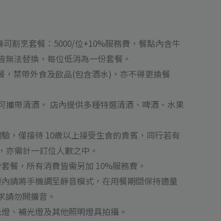
司割烹套餐：5000/位+10%服務費，餐點內含牛
皆無法替換，每位低消為一份套餐。
餐，禁帶外食及飲品(包含酒水)，亦不得更換餐
，不可攜帶清酒。 店內提供多種特選清酒、啤酒、水果
驗，僅接待 10歲以上接受生食的貴賓，同行若有
人，亦需計一訂位人數之中。
套餐，所有消費皆需另加 10%服務費。
廳內請將手機調至靜音模式，在用餐期間保持適量
求請勿開擴音。
光燈、補光燈及其他照明燈具拍攝。