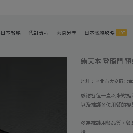
製日本餐廳
代訂流程
美食分享
日本餐廳攻略
HOT
鮨天本 登龍門 預約
鮨
天
本
地址：台北市大安區忠孝東
登
感謝各位一直以來對鮨
龍
以及維護各位用餐的權
門
預
🚫為維護用餐品質，
約
攝