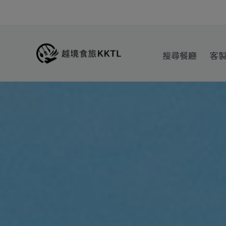
跳
至
主
要
搜尋餐廳
客
內
容