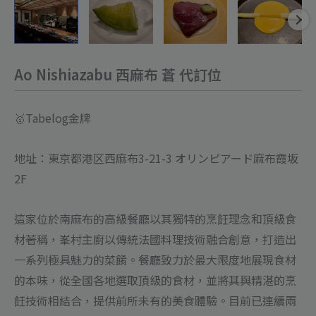
Ao Nishiazabu 西麻布 蒼 代訂位
🥇Tabelog金牌
地址：東京都港区西麻布3-21-3 オリンピアード麻布霞坂
2F
這家位於南麻布的高級餐廳以其獨特的烹飪理念和頂級食
材著稱，峯村主廚以傳統法國料理技術融合創意，打造出
一系列極具魅力的菜餚。餐廳致力於最大限度地展現食材
的本味，從全國各地選取頂級的食材，並將其與精湛的烹
飪技術相結合，提供前所未有的美食體驗。目前已連續兩