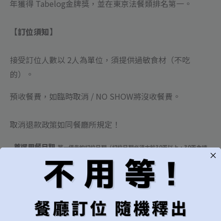
年獲得 Tabelog金牌獎，並在東京法餐類排名第一。
【訂位須知】
接受訂位人數以 2人為單位，須提供過敏食材（不吃
的）。
預收餐費，如臨時取消 / NO SHOW將沒收餐費
。
取消退款政策如同餐廳所規定！
首選用餐日期
第一優先的訂位日期（訂位日期必須大於30天以上，30天內請
勿下單）
可接受的預訂範圍
建議"當週"以上較易成功訂位