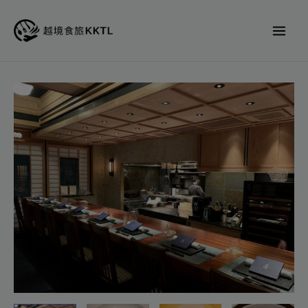
跳
至
主
要
內
Ao
容
Nishiazabu
西
麻
布
蒼
代
訂
位
數
量