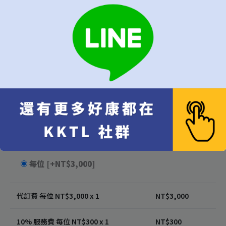
只接受指定日期
[+NT$330]
當週皆可
當月皆可
無限制，有訂到就吃
用餐時段
建議"隨機"較容易成功訂位
隨機（建議）
午餐
晚餐
代訂費
*
不接受超過6位的訂位
每位
[+NT$3,000]
代訂費 每位 NT$
3,000
x 1
NT$
3,000
10% 服務費 每位 NT$
300
x 1
NT$
300