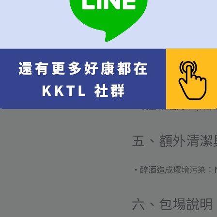
・全面禁菸（含電子菸
・蛋糕冷藏請提前告知
3. 拍攝與採訪
・商業用途拍攝請事先
4. 付款方式
・現金 或 信用卡 (VISA／
五、額外清潔
・醉酒造成環境污染：NT
六、包場說明