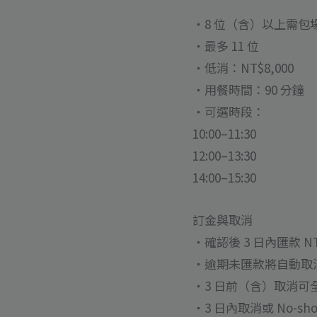
・8 位（含）以上需包
・最多 11 位
・低消：NT$8,000
・用餐時間：90 分鐘
・可選時段：
10:00–11:30
12:00–13:30
14:00–15:30
訂金與取消
・確認後 3 日內匯款 NT
・逾期未匯款將自動取
・3 日前（含）取消可
・3 日內取消或 No-sh