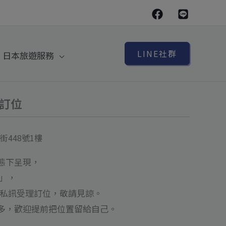
LINE社群
日本旅遊服務
代訂位
448號1樓
態下呈現，
」，
am 私訊受理訂位，敬請見諒。
多，歡迎提前把位置留給自己。