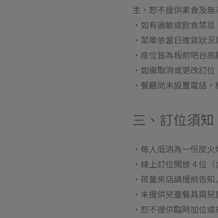
主，恕不提供素食及無
・如有過敏或飲食禁忌
・菜單依當日進貨狀況
・座位皆為板前吧台高
・如需取消或更改訂位
・餐廳尚未設置電話，相關詢問
三、訂位須知
・每人低消為一份炭火
・線上訂位開放 4 位
・孩童來店請提前告知
・未提供兒童餐具與兒
・恕不提供臨時加位或