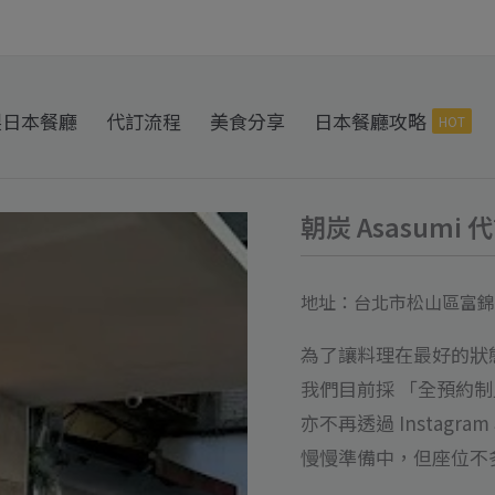
製日本餐廳
代訂流程
美食分享
日本餐廳攻略
HOT
朝炭 Asasumi 
朝
炭
Asasumi
地址：台北市松山區富錦街
代
為了讓料理在最好的狀
訂
我們目前採 「全預約制
位
亦不再透過 Instagr
數
慢慢準備中，但座位不
量