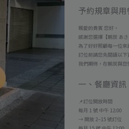
予約規章與用
親愛的貴賓 您好，
感謝您選擇【朝炭 あ
為了好好照顧每一位來
訂位前請您先閱讀以下
我們期待，在朝炭與您慢
一、餐廳資訊
📌訂位開放時間
每月 1 號 中午 12:00
→ 開放 2–15 號訂位
每月 15 號 中午 12:00