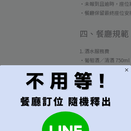
・未報到且逾時，座位
・餐廳保留最終座位安
四、餐廳規範
1. 酒水服務費
・葡萄酒／清酒 750ml：N
・烈酒：NT$800／瓶
・可採瓶抵瓶方式（限
2. 用餐與環境
・禁止攜帶外食。
・寵物需全程置於寵物包
・恕不提供打包。