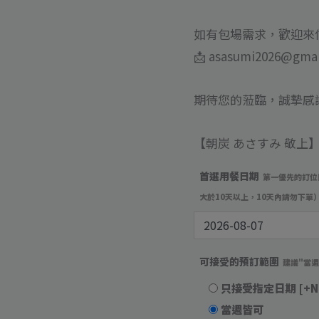
如有包場需求，歡迎來
📩 asasumi2026@gma
期待您的蒞臨，誠摯感
【朝炭 あさすみ 敬上
首選用餐日期
第一優先的訂位
大於10天以上，10天內請勿下單
可接受的預訂範圍
建議"當
只接受指定日期
[+N
當週皆可