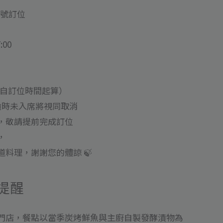
1 號訂位
00
（自訂位時間起算）
，逾時未入席將視同取消
，敬請提前完成訂位
，
料理，謝謝您的體諒 🍃
提醒
門店，餐點以當季炭烤鮮魚與主廚自製發酵漬物為