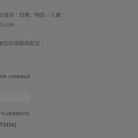
信提供：日期／時段／人數
il.com
謝您的理解與配合。
】
日期（訂位日期必須
）
週"以上較易成功訂位
T$330]