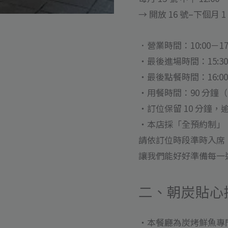
→ 開放 16 號–下個月 
．營業時間：10:00－17:
・最後進場時間：15:30
・最後點餐時間：16:00
・用餐時間：90 分鐘
・訂位保留 10 分鐘
・本店採「全預約制」
請依訂位時段準時入席
讓我們能好好準備每一道
二、朝炭貼心
・本餐廳為炭烤鮮魚專