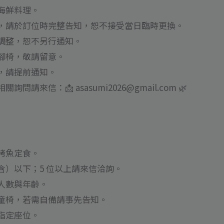
海鮮料理。
，請於訂位時完整告知，恕不接受當日臨時更換。
調整，恕不另行通知。
腳椅，敬請留意。
，請提前通知。
請來信：📩 asasumi2026@gmail.com 🌿
烤魚定食。
（含）以下；5 位以上請來信洽詢。
人數與年齡。
童椅，若需自備請事先告知。
指定座位。