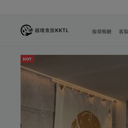
跳
至
主
要
搜尋餐廳
客
內
容
HOT