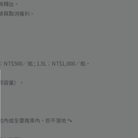
將釋出。
排與取消權利。
T$500／瓶 ; 1.5L：NT$1,000／瓶。
。
同容量）。
內或全罩推車內，恕不落地 🐾