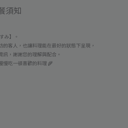
餐須知
さすみ】。
訪的客人，也讓料理能在最好的狀態下呈現，
資訊，謝謝您的理解與配合。
慢吃一頓喜歡的料理 🌾