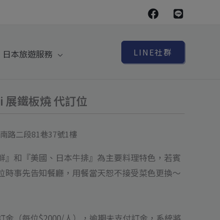
LINE社群
日本旅遊服務
aki 展鐵板燒 代訂位
路二段81巷37號1樓
鮮』和『美國、日本牛排』為主要料理特色，若賓
位時事先告知餐廳，用餐當天恕不接受菜色更換～
金（每位$2000/人），逾期未支付訂金，系統將