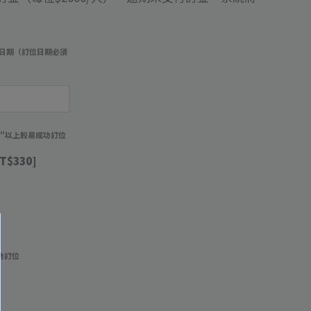
日期（訂位日期必須
）
週"以上較易成功訂位
T$330]
功訂位