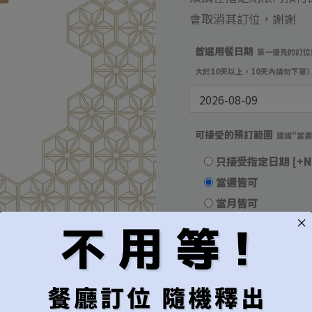
位
會取消其訂位，謝謝
數
量
首選用餐日期
第一優先的訂位
大於10天以上，10天內請勿下單
可接受的預訂範圍
建議"當
只接受指定日期
[+N
當週皆可
當月皆可
無限制，有訂到就吃
用餐時段
建議"隨機"較容易成
隨機（建議）
午餐