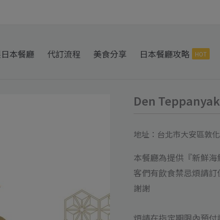
製日本餐廳
代訂流程
美食分享
日本餐廳攻略
HOT
Den Teppany
Den
Teppanyaki
展
地址：台北市大安區敦化南
鐵
本餐廳為提供『新鮮海
板
客們有飲食禁忌煩請訂
燒
謝謝
代
訂
煩請在指定期限內預付訂