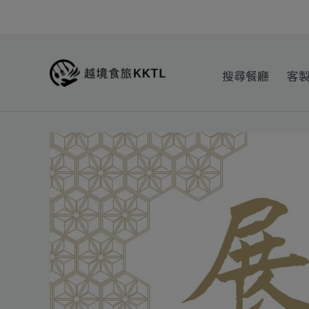
跳
至
主
要
搜尋餐廳
客
內
容