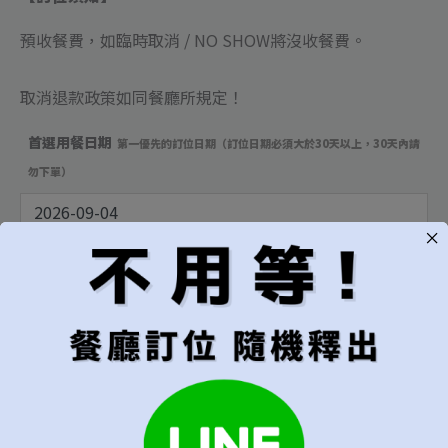
預收餐費，如臨時取消 / NO SHOW將沒收餐費
。
取消退款政策如同餐廳所規定！
首選用餐日期
第一優先的訂位日期（訂位日期必須大於30天以上，30天內請
勿下單）
可接受的預訂範圍
建議"當週"以上較易成功訂位
只接受指定日期
[+NT$330]
當週皆可
當月皆可
無限制，有訂到就吃
用餐時段
建議"隨機"較容易成功訂位