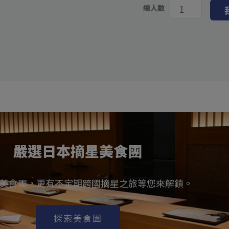
總人數
嚴選日本摘星美食團
美食團，更有不定期跨國摘星之旅等您來解鎖。
探索美食團