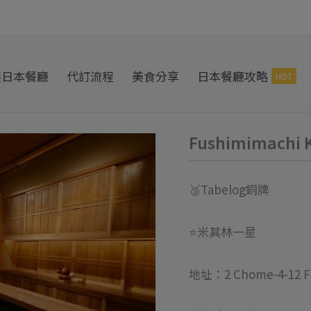
製日本餐廳
代訂流程
美食分享
日本餐廳攻略
HOT
Fushimimach
Fushimimachi
Kakoiyama
伏
🥉Tabelog銅牌
見
町
⭐️米其林一星
栫
山
地址：2 Chome-4-12 Fu
代