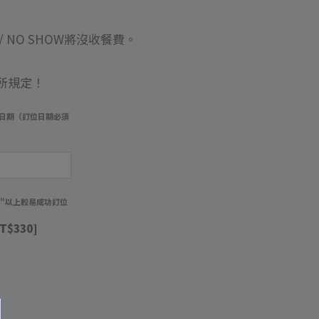
 NO SHOW將沒收餐費
。
所規定！
日期（訂位日期必須
）
週"以上較易成功訂位
T$330]