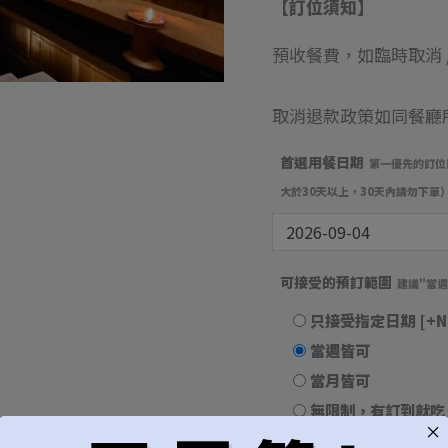
訂
【訂位須知】
位
預收餐費，如臨時取消 /
數
量
取消退款政策如同餐廳
首選用餐日期
第一優先的訂位
大於30天以上，30天內請勿下單
可接受的預訂範圍
建議"當
只接受指定日期
[+N
當週皆可
當月皆可
無限制，有訂到就吃