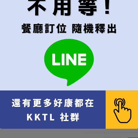
用餐時段
建議"隨機"較容易成
隨機（建議）
午餐
晚餐
代訂費
*
不接受超過6位的訂位
每位
[+NT$1,000]
代訂費 每位 NT$
1,000
x 
10% 服務費 每位 NT$
100
餐費 NT$
9,400
x 1
總計