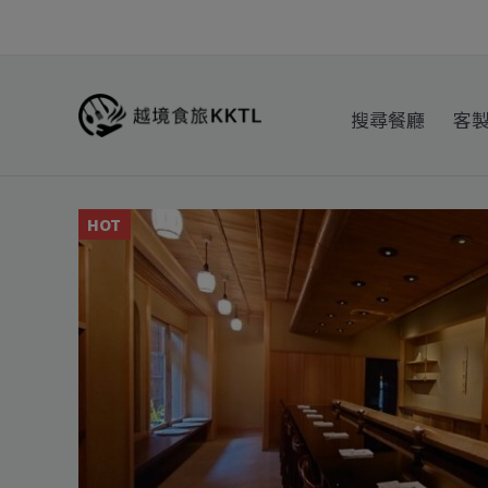
跳
至
主
要
搜尋餐廳
客
內
容
HOT