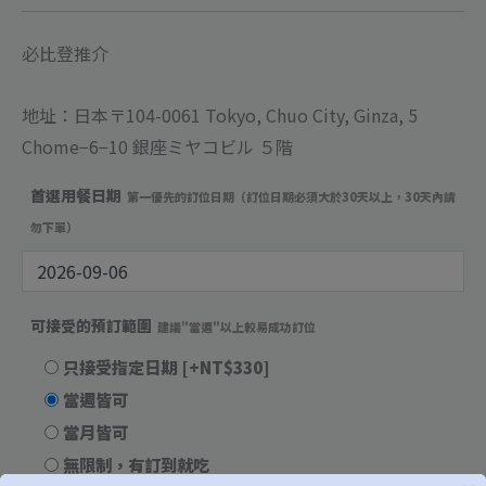
必比登推介
地址：日本〒104-0061 Tokyo, Chuo City, Ginza, 5
Chome−6−10 銀座ミヤコビル ５階
首選用餐日期
第一優先的訂位日期（訂位日期必須大於30天以上，30天內請
勿下單）
可接受的預訂範圍
建議"當週"以上較易成功訂位
只接受指定日期
[+NT$330]
當週皆可
當月皆可
無限制，有訂到就吃