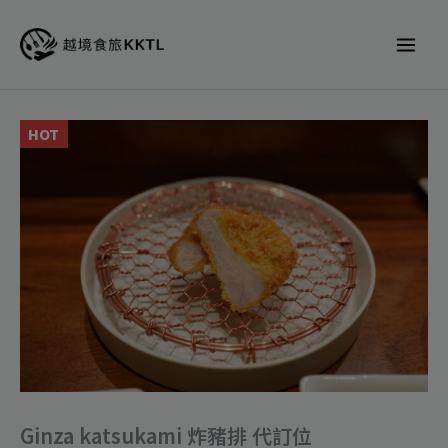
跳
至
主
要
內
Ginza
HOT
容
katsukami
炸
豬
排
代
訂
位
數
量
Ginza katsukami 炸豬排 代訂位