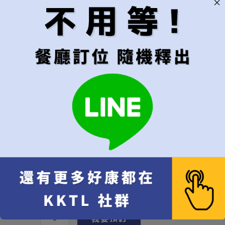
用餐時段
建議"隨機"較容易成功訂位
隨機（建議）
午餐
晚餐
代訂費
*
不接受超過6位的訂位
每位
[+NT$800]
代訂費 每位 NT$
800
x 1
NT$
800
10% 服務費 每位 NT$
80
x 1
NT$
80
總計
NT$
880
總人數
我要預訂