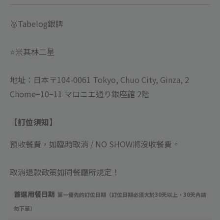
🥈Tabelog銀牌
⭐️米其林二星
地址：日本〒104-0061 Tokyo, Chuo City, Ginza, 2
Chome−10−11 マロニエ通り銀座館 2階
【訂位須知】
預收餐費，如臨時取消 / NO SHOW將沒收餐費
。
取消退款政策如同餐廳所規定！
首選用餐日期
第一優先的訂位日期（訂位日期必須大於30天以上，30天內請
勿下單）