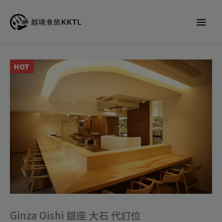
跳
至
主
要
內
Ginza
HOT
容
Oishi
銀
座
大
石
代
訂
位
數
量
Ginza Oishi 銀座 大石 代訂位