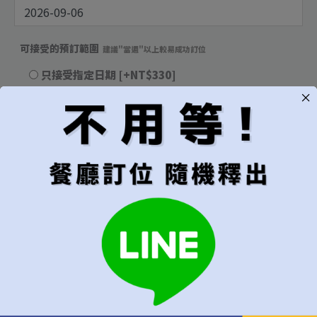
可接受的預訂範圍
建議"當週"以上較易成功訂位
只接受指定日期
[+NT$330]
當週皆可
當月皆可
無限制，有訂到就吃
用餐時段
建議"隨機"較容易成功訂位
隨機（建議）
午餐
晚餐
代訂費
*
不接受超過6位的訂位
每位
[+NT$1,000]