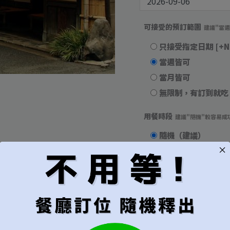
量
可接受的預訂範圍
建議"當
只接受指定日期
[+N
當週皆可
當月皆可
無限制，有訂到就吃
用餐時段
建議"隨機"較容易成
隨機（建議）
午餐
晚餐
代訂費
*
不接受超過6位的訂位
每位
[+NT$1,000]