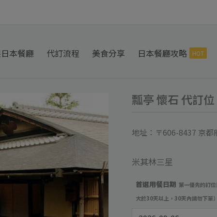
製日本餐廳
代訂流程
美食分享
日本餐廳攻略
HOT
瓢亭 懷石 代訂位
瓢
亭
懷
地址：〒606-8437 
石
代
米其林三星
訂
首選用餐日期
第一優先的訂位
位
大於30天以上，30天內請勿下單
數