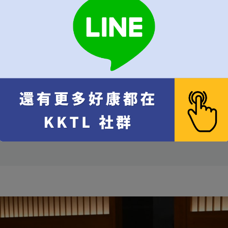
代訂費 每位 NT$
1,000
x 
10% 服務費 每位 NT$
100
總計
總人數