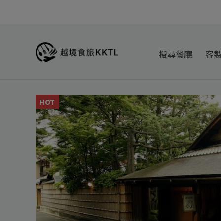
跳
至
主
要
搜尋餐廳
客
內
容
HOT