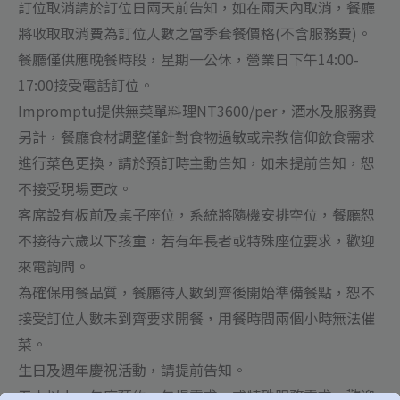
訂位取消請於訂位日兩天前告知，如在兩天內取消，餐廳
將收取取消費為訂位人數之當季套餐價格(不含服務費)。
餐廳僅供應晚餐時段，星期一公休，營業日下午14:00-
17:00接受電話訂位。
Impromptu提供無菜單料理NT3600/per，酒水及服務費
另計，餐廳食材調整僅針對食物過敏或宗教信仰飲食需求
進行菜色更換，請於預訂時主動告知，如未提前告知，恕
不接受現場更改。
客席設有板前及桌子座位，系統將隨機安排空位，餐廳恕
不接待六歲以下孩童，若有年長者或特殊座位要求，歡迎
來電詢問。
為確保用餐品質，餐廳待人數到齊後開始準備餐點，恕不
接受訂位人數未到齊要求開餐，用餐時間兩個小時無法催
菜。
生日及週年慶祝活動，請提前告知。
五人以上、包廂預約、包場需求、或特殊服務需求，歡迎