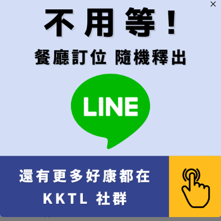
與我們聯繫。
【自備酒水注意事項】
自備葡萄酒每瓶(750ml)酒水服務費$NT500，1.5L葡萄酒
或烈酒每瓶酒水服務費$NT1000。
為提供最好的用餐體驗，請詳閱上述訂位說明，謝謝您的
配合與體諒並期待與您相見。
首選用餐日期
第一優先的訂位日期（訂位日期必須大於10天以上，10天內請
勿下單）
可接受的預訂範圍
建議"當週"以上較易成功訂位
只接受指定日期
[+NT$330]
當週皆可
當月皆可