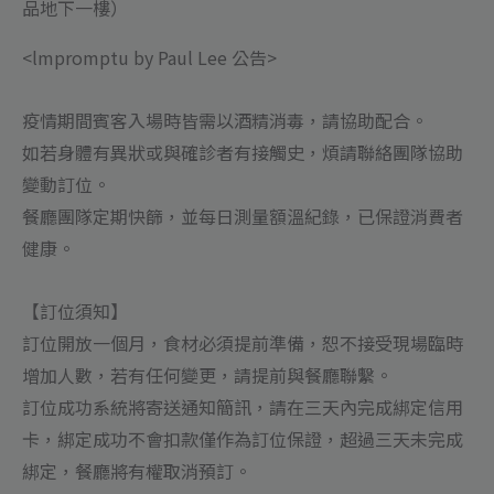
inline
品地下一樓）
線
<lmpromptu by Paul Lee 公告>
上
訂
疫情期間賓客入場時皆需以酒精消毒，請協助配合。
位
如若身體有異狀或與確診者有接觸史，煩請聯絡團隊協助
預
變動訂位。
約
餐廳團隊定期快篩，並每日測量額溫紀錄，已保證消費者
代
健康。
訂
位
【訂位須知】
數
訂位開放一個月，食材必須提前準備，恕不接受現場臨時
量
增加人數，若有任何變更，請提前與餐廳聯繫。
訂位成功系統將寄送通知簡訊，請在三天內完成綁定信用
卡，綁定成功不會扣款僅作為訂位保證，超過三天未完成
綁定，餐廳將有權取消預訂。