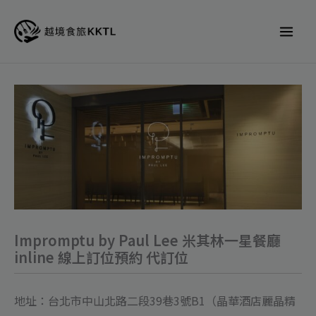
跳
至
主
要
內
Impromptu
容
by
Paul
Lee
米
其
林
一
Impromptu by Paul Lee 米其林一星餐廳
inline 線上訂位預約 代訂位
星
餐
廳
地址：台北市中山北路二段39巷3號B1（晶華酒店麗晶精