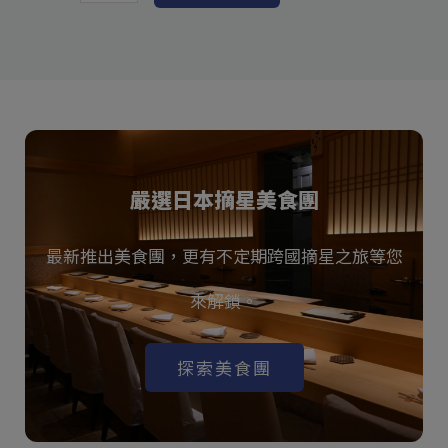
嚴選日本摘星美食團
最新推出美食團，更有不定期跨國摘星之旅等您
來解鎖。
探索美食團