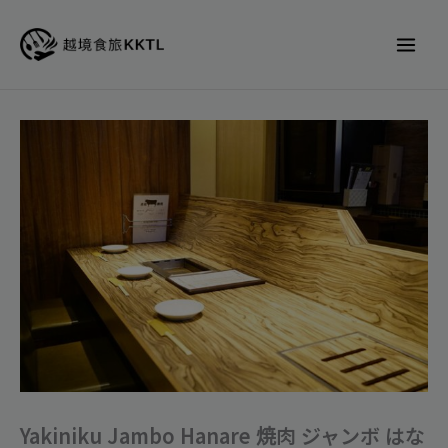
跳
至
主
要
內
Yakiniku
容
Jambo
Hanare
焼
肉
ジ
ャ
ン
ボ
は
な
Yakiniku Jambo Hanare 焼肉 ジャンボ はな