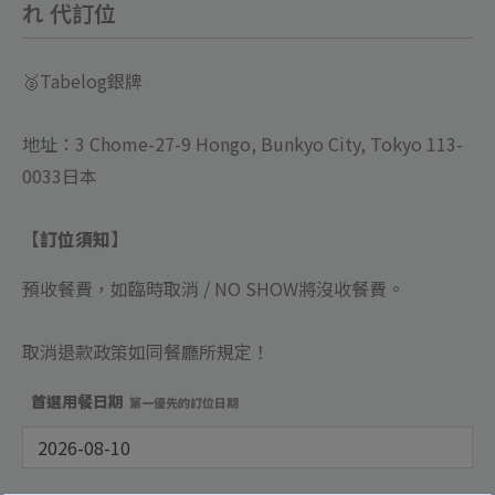
れ
れ 代訂位
代
訂
🥈Tabelog銀牌
位
數
地址：3 Chome-27-9 Hongo, Bunkyo City, Tokyo 113-
量
0033日本
【訂位須知】
預收餐費，如臨時取消 / NO SHOW將沒收餐費
。
取消退款政策如同餐廳所規定！
首選用餐日期
第一優先的訂位日期