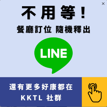
可接受的預訂範圍
建議"當週"以上較易成功訂位
只接受指定日期
當週皆可
當月皆可
無限制，有訂到就吃
用餐時段
建議"隨機"較容易成功訂位
隨機（建議）
午餐
晚餐
餐費 NT$
2,500
x 1
NT$
2,500
總計
NT$
2,500