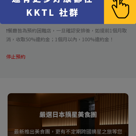
❗️撿漏機器人服務於用餐前兩個禮拜前開始，至用餐最後一
天結束
❗️餐廳皆為預約困難店，一旦確認安排後，如提前1個月取
消，收取50%違約金；1個月以內，100%違約金！
停止預約
嚴選日本摘星美食團
最新推出美食團，更有不定期跨國摘星之旅等您