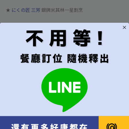
★
にくの匠 三芳
銀牌米其林一星割烹
📌
日期：2025年01月11日-14日
📌報名費 : NT$6600/人
📌餐費 : NT$25000/人
⭕️限量2位，敬請入席！
❗️報名後，會給各餐廳的時間、地址及注意事項，請自行前
往餐廳報到用餐
❗️費用不包含住宿、機票、餐費、追加費用、飲料費用等