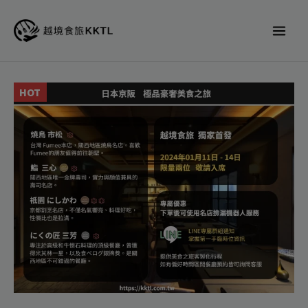
跳
至
主
要
內
HOT
容