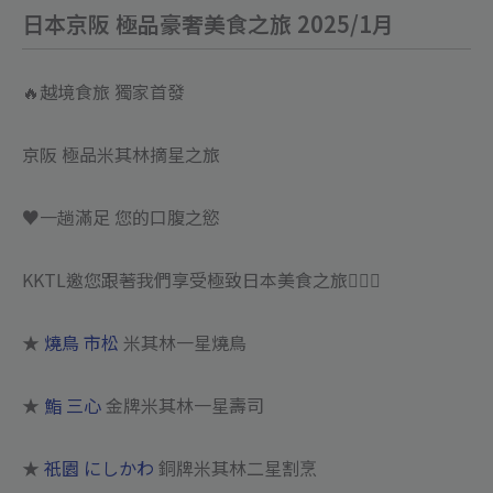
日本京阪 極品豪奢美食之旅 2025/1月
🔥越境食旅 獨家首發
京阪 極品米其林摘星之旅
♥️一趟滿足 您的口腹之慾
KKTL邀您跟著我們享受極致日本美食之旅🙇🏻‍♂️
★
燒鳥 市松
米其林一星燒鳥
★
鮨 三心
金牌米其林一星壽司
★
祇園 にしかわ
銅牌米其林二星割烹