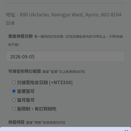
地址：600 Ukitacho, Kamigyo Ward, Kyoto, 602-8104
日本
首選用餐日期
第一優先的訂位日期（訂位日期必須大於30天以上，30天內請
勿下單）
可接受的預訂範圍
建議"當週"以上較易成功訂位
只接受指定日期
[+NT$330]
當週皆可
當月皆可
無限制，有訂到就吃
用餐時段
建議"隨機"較容易成功訂位