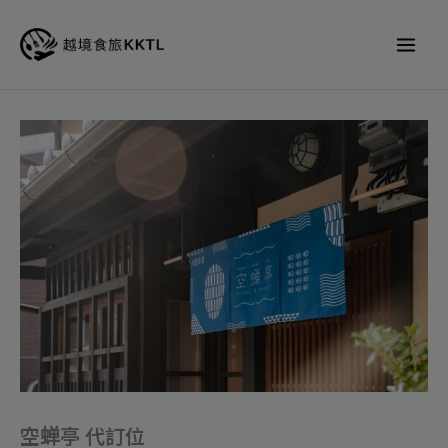
跳
至
主
要
內
空
容
蝉
亭
代
訂
位
數
量
空蝉亭 代訂位