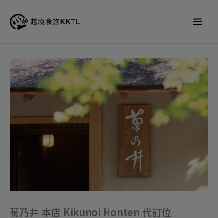
跳
至
主
要
內
菊
容
乃
井
本
店
Kikunoi
Honten
代
訂
位
數
菊乃井 本店 Kikunoi Honten 代訂位