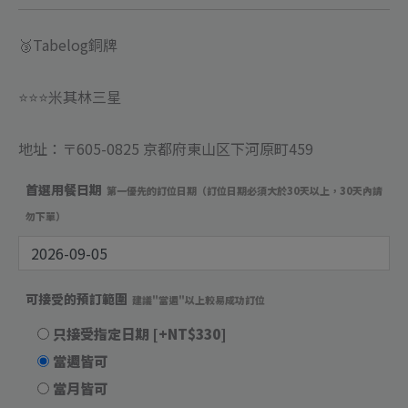
量
🥉Tabelog銅牌
⭐️⭐️⭐️米其林三星
地址：〒605-0825 京都府東山区下河原町459
首選用餐日期
第一優先的訂位日期（訂位日期必須大於30天以上，30天內請
勿下單）
可接受的預訂範圍
建議"當週"以上較易成功訂位
只接受指定日期
[+NT$330]
當週皆可
當月皆可