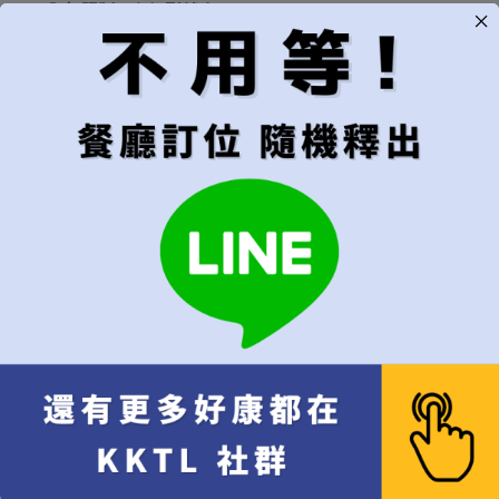
無限制，有訂到就吃
用餐時段
建議"隨機"較容易成功訂位
隨機（建議）
午餐
晚餐
代訂費
*
不接受超過6位的訂位
每位
[+NT$1,000]
代訂費 每位 NT$
1,000
x 1
NT$
1,000
10% 服務費 每位 NT$
100
x 1
NT$
100
總計
NT$
1,100