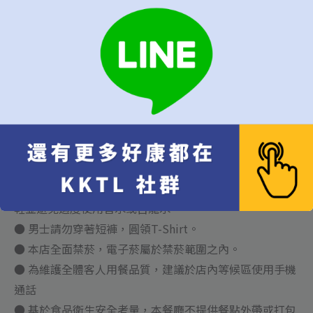
可提供私人包場活動, 請透過官方網站電子郵件與我們聯
絡。
餐廳規定:
● 僅接受成人及13歲以上兒童訂位，餐點內容與成人無
異，低消一份套餐。
● 本餐廳有權更換菜單。
● 因不可抗拒之因素或意外，本餐廳將保留取消或更改預
約的權利。
● 來店用餐請著正式服裝，請勿穿著T-Shirt、拖鞋、涼
鞋並避免過度使用香水或古龍水。
● 男士請勿穿著短褲，圓領T-Shirt。
● 本店全面禁菸，電子菸屬於禁菸範圍之內。
● 為維護全體客人用餐品質，建議於店內等候區使用手機
通話
● 基於食品衛生安全考量，本餐廳不提供餐點外帶或打包