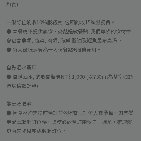
和食)
一般訂位酌收10%服務費, 包廂酌收15%服務費。
● 本餐廳不提供素食，麥麩過敏餐點. 我們準備的食材中
會包含魚類, 蔬菜, 肉類, 海鮮,醬油及鰹魚昆布高湯。
● 每人最低消費為一人份餐點+服務費用。
自帶酒水費用:
● 自備酒水, 酌收開瓶費NT$ 1,000 (以750ml為基準如超
過以倍數計算)
變更及取消
● 因食材均需提前預訂並依照當日訂位人數準備，如有變
更或需取消訂位時，請務必於預訂用餐日一週前，確認變
更內容或是完成取消訂位。