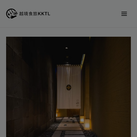
跳
至
主
要
內
亘
容
一
郎
KOICHIRO
代
訂
位
數
量