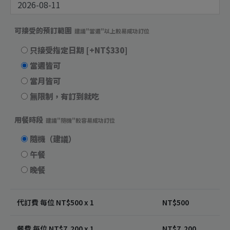
可接受的預訂範圍
建議"當週"以上較易成功訂位
只接受指定日期
[+NT$330]
當週皆可
當月皆可
無限制，有訂到就吃
用餐時段
建議"隨機"較容易成功訂位
隨機（建議）
午餐
晚餐
代訂費 每位 NT$
500
x 1
NT$
500
餐費 每位 NT$
7,200
x 1
NT$
7,200