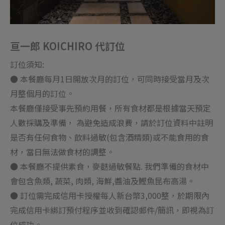
亘一郎 KOICHIRO 代訂位
訂位須知:
● 本餐廳每月1日開放次月的訂位，可同時接受當月及次
月整個月的訂位。
本餐廳僅接受事先預約用餐，所有食材都是根據當天預定
人數採購及準備， 為避免造成浪費，請於訂位資料中註明
是否有任何食物、飲料過敏(包含酒精類)或不能食用的食
材，當日無法做食材的調整。
● 本餐廳不提供素食，麥麩過敏餐點. 我們準備的食材中
會包含魚類, 蔬菜, 肉類, 海鮮,醬油及鰹魚昆布高湯。
● 訂位需完成信用卡授權每人新台幣3,000整，於期限內
完成信用卡綁訂預付程序並收到確認郵件/簡訊，即視為訂
位成功。