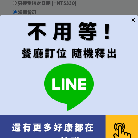
只接受指定日期
[+NT$330]
當週皆可
當月皆可
無限制，有訂到就吃
用餐時段
建議"隨機"較容易成功訂位
隨機（建議）
午餐
晚餐
代訂費
*
不接受超過6位的訂位
每位
[+NT$1,000]
代訂費 每位 NT$
1,000
x 1
NT$
1,000
10% 服務費 每位 NT$
100
x 1
NT$
100