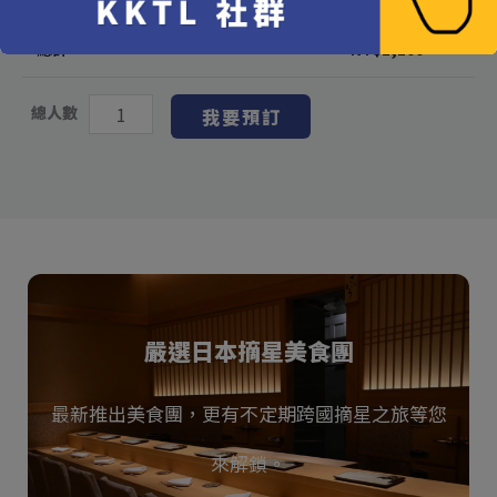
總計
NT$
1,100
總人數
我要預訂
嚴選日本摘星美食團
最新推出美食團，更有不定期跨國摘星之旅等您
來解鎖。