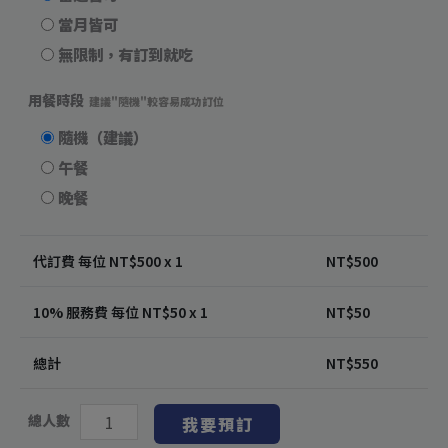
當月皆可
無限制，有訂到就吃
用餐時段
建議"隨機"較容易成功訂位
隨機（建議）
午餐
晚餐
代訂費 每位 NT$
500
x 1
NT$
500
10% 服務費 每位 NT$
50
x 1
NT$
50
總計
NT$
550
總人數
我要預訂