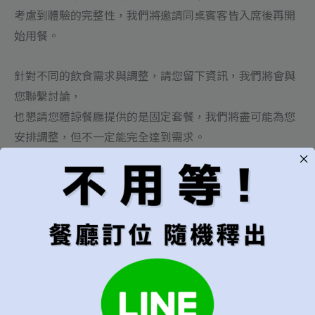
考慮到體驗的完整性，我們將邀請同桌賓客皆入席後再開
始用餐。
針對不同的飲食需求與調整，請您留下資訊，我們將會與
您聯繫討論，
也懇請您體諒餐廳提供的是固定套餐，我們將盡可能為您
安排調整，但不一定能完全達到需求。
相信您一定會在La Vie by Thomas Bühner睿麗餐廳與重
要的人一起度過某些難忘的日子，
如果您有需要我們提供畫盤慶祝的需求
(Happy Birthday或Happy Anniversary，不需額外付費)
或點選我們特別準備的慶祝蛋糕
(Happy Birthday或Happy Anniversary，需另外付費)
(蛋糕為香草白巧克力榛果口味，將為六吋，適合6-8人分