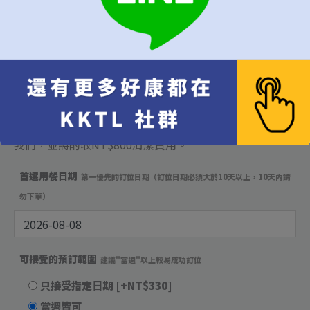
享；費用為NT$1,988+10%)
皆可在進入訂席頁面時一併選擇，蛋糕將由團隊精心準
備，
每日提供數量有限且需於訂席三日前預訂，
如您訂位時已訂滿，我們也會提早告知您，懇請您理解與
支持。
由於餐廳保存空間有限，如需自行攜帶蛋糕也麻煩您告知
我們，並將酌收NT$800清潔費用。
首選用餐日期
第一優先的訂位日期（訂位日期必須大於10天以上，10天內請
勿下單）
可接受的預訂範圍
建議"當週"以上較易成功訂位
只接受指定日期
[+NT$330]
當週皆可