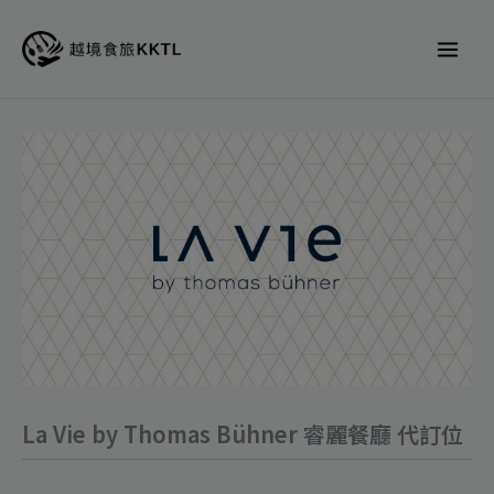
跳
至
主
要
內
La
容
Vie
by
Thomas
Bühner
睿
麗
餐
廳
La Vie by Thomas Bühner 睿麗餐廳 代訂位
代
訂