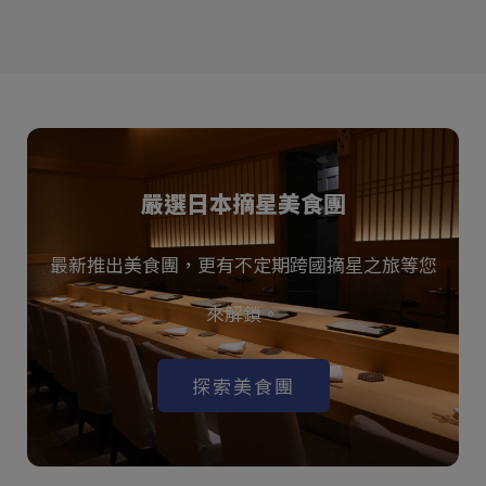
嚴選日本摘星美食團
最新推出美食團，更有不定期跨國摘星之旅等您
來解鎖。
探索美食團