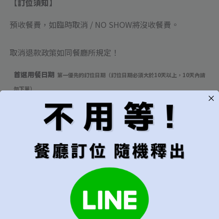
【訂位須知】
預收餐費，如臨時取消 / NO SHOW將沒收餐費
。
取消退款政策如同餐廳所規定！
首選用餐日期
第一優先的訂位日期（訂位日期必須大於10天以上，10天內請
勿下單）
可接受的預訂範圍
建議"當週"以上較易成功訂位
只接受指定日期
[+NT$330]
當週皆可
當月皆可
無限制，有訂到就吃
用餐時段
建議"隨機"較容易成功訂位