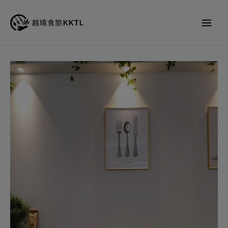
跳
至
主
要
內
local
容
EAT
代
訂
位
數
量