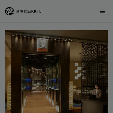
跳
至
主
要
內
Mezza
容
9
自
助
餐
代
訂
位
|
澳
門