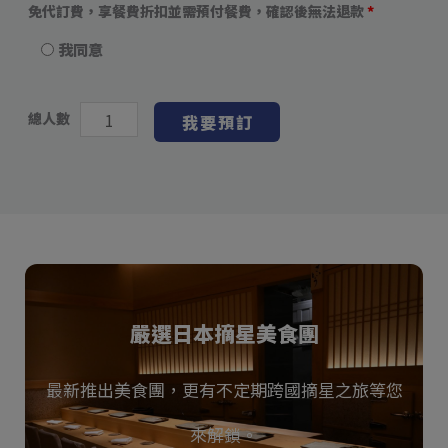
免代訂費，享餐費折扣並需預付餐費，確認後無法退款
*
我同意
總人數
我要預訂
嚴選日本摘星美食團
最新推出美食團，更有不定期跨國摘星之旅等您
來解鎖。