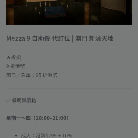
新
濠
天
地
數
Mezza 9 自助餐 代訂位 | 澳門 新濠天地
量
🔥折扣
9 折港幣
節日／急單：95 折港幣
✅ 餐期與價格
星期一～四（18:00–21:00）
成人：港幣$799 + 10%