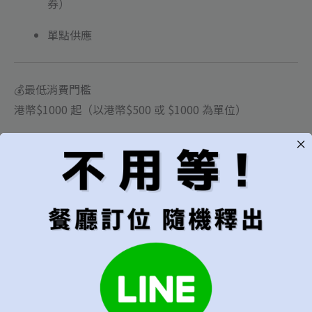
券）
單點供應
💰最低消費門檻
港幣$1000 起（以港幣$500 或 $1000 為單位）
⚠️注意
當天詢問可能無折扣額度，請至少提前幾天預約！
首選用餐日期
第一優先的訂位日期
可接受的預訂範圍
建議"當週"以上較易成功訂位
只接受指定日期