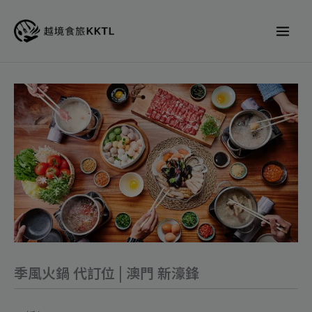
跳
至
主
要
內
季
容
風
火
鍋
代
訂
位
|
澳
季風火鍋 代訂位 | 澳門 新濠鋒
門
新