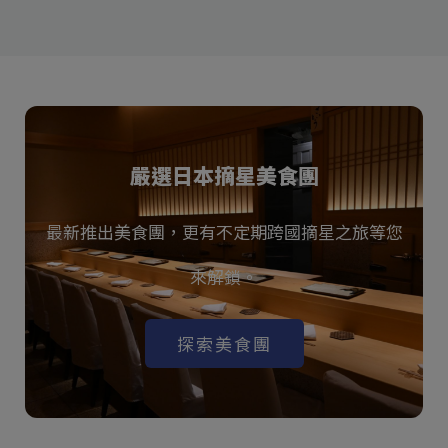
嚴選日本摘星美食團
最新推出美食團，更有不定期跨國摘星之旅等您
來解鎖。
探索美食團