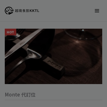
跳
至
主
要
內
Monte
HOT
容
代
訂
位
數
量
Monte 代訂位