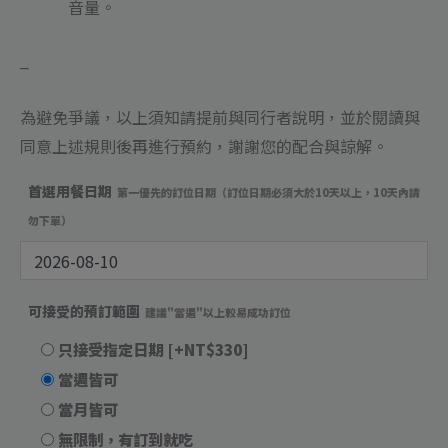
音量。
_
為避免爭議，以上須知請提前與同行者說明，並於閱讀與
同意上述規則後再進行預約，謝謝您的配合與諒解。
首選用餐日期
第一優先的訂位日期（訂位日期必須大於10天以上，10天內請
勿下單）
可接受的預訂範圍
建議"當週"以上較易成功訂位
只接受指定日期
[+NT$330]
當週皆可
當月皆可
無限制，有訂到就吃