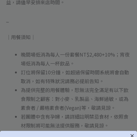
益，請儘早安排來店時間。
_
｜用餐須知｜
晚間場低消為每人一份套餐NT$2,480+10%；宵夜
場低消為每人一杯飲品。
訂位將保留10分鐘，如超過保留時間系統將會自動
取消，如有特殊狀況請務必提前告知。
為提供完整的用餐體驗，恕無法完全滿足有以下飲
食限制之顧客：對小麥、乳製品、海鮮過敏，或為
素食者 / 嚴格素食者(Vegan)等，敬請見諒。
若團體中含有孕婦，請詳細註明禁忌食材，依照食
材限制將可能無法提供服務，敬請見諒。
恕無法接待12歲以下孩童用餐。