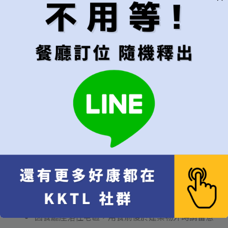
因空間限制，暫無提供無障礙設施，如有行動不便
者敬請見諒。
部分座位為板前座位，恕無法指定座位，請理解後
再行預約。
本店飲品以葡萄酒為主，其他飲品選項有限，敬請
見諒。
禁用外食、外帶飲料，節慶蛋糕將酌收清潔費
NT$300。
如有自備酒水(750ml)將酌收開瓶費NT$1,000/
瓶。
如有玻璃杯遭人為破損之情形，將酌收破杯費
NT$500。
為維護所有顧客的用餐體驗，敬請避免使用香水或
味道濃烈產品，以及影響其他客人之行為。
因餐廳座落住宅區，用餐前後於建築物外時請留意