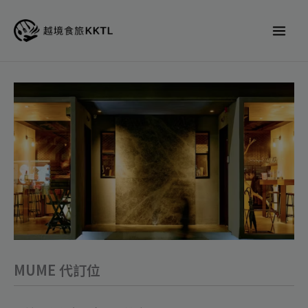
跳
至
主
要
內
MUME
容
代
訂
位
數
量
MUME 代訂位