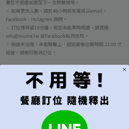
費恕不退還或挪至下一次用餐使用。
• 如需更改人數，請於48小時前來電或以email、
Facebook、Instagram 詢問。
• 訂位僅保留10分鐘，若您未能準時抵達，請透過
info@mume.tw 或Facebook私訊告知。
• 無故未出席、未能聯繫上、超過最後出餐時間 21:00 才
抵達，將視同取消訂位。
【私人包廂】
• 私人包廂適用於訂位人數最少7位，12位為上限。
• 訂位時間分為 18:30/19:30，最晚須於19:40前入席且安
排出餐，逾時將視此訂位為臨時取消。
• 包廂位於餐廳地下室 ，無電梯或窗戶，賓客中若有年長
者或行動不便者請留意。
• 包廂可接待九歲以下孩童，恕無提供兒童餐及兒童座
椅。