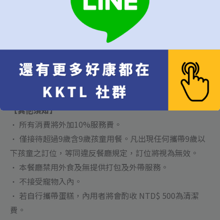
【開瓶費】
• 葡萄酒、清酒等釀造酒(750ml): NTD$1,000 /瓶
• 香檳、氣泡、烈酒、及蒸餾酒(750ml): NTD$1,500 /
瓶。
*任何酒類容量每增加500ml則另加收 NTD$1,000。
【其他須知】
• 所有消費將外加10%服務費。
• 僅接待超過9歲含9歲孩童用餐。凡出現任何攜帶9歲以
下孩童之訂位，等同違反餐廳規定，訂位將視為無效。
• 本餐廳禁用外食及無提供打包及外帶服務。
• 不接受寵物入內。
• 若自行攜帶蛋糕，內用者將會酌收 NTD$ 500為清潔
費。