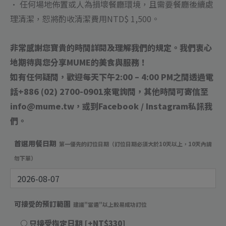
• 任何場地佈置或人為損壞餐廳環境，且需要餐廳後續處
理清潔，恕將酌收清潔費用NTD$ 1,500。
非常感謝您寶貴的時間詳閱及理解我們的規定。我們衷心
地期待與您分享MUME的美食與服務！
如有任何疑問，歡迎每天下午2:00 – 4:00 PM之間透過電
話+886 (02) 2700-0901來電詢問，其他時間可寄信至
info@mume.tw，或到Facebook / Instagram私訊我
們。
首選用餐日期
第一優先的訂位日期（訂位日期必須大於10天以上，10天內請
勿下單）
可接受的預訂範圍
建議"當週"以上較易成功訂位
只接受指定日期
[+NT$330]