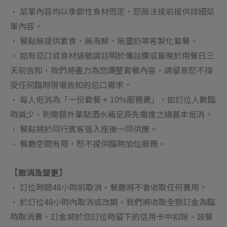
• 菜單內容均以季節性食材而定，恕無法提前提供詳細菜
單內容。
• 餐點無提供素食、無海鮮、無蛋奶等客製化套餐。
• 如有忌口或食材過敏請註明於備註欄或最晚於用餐日三
天前告知，我們將盡力為您調整套餐內容，請留意恕不接
受任何臨時現場告知的忌口需求。
• 每人低消為「一份套餐 + 10%服務費」。如訂位人數臨
時減少，則需額外單點酒水補足原先需達之總基本低消。
• 餐點將於同行賓客皆入座後一同供應。
• 餐廳空間有限，恕不提供臨時加位服務。
【取消及變更】
• 訂位時間48小時前取消，餐廳將不會收取任何費用。
• 於訂位48小時內取消或改期，我們將收取全額訂金為臨
時取消費，訂金將於您訂位時留下的信用卡中扣除。該餐