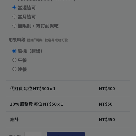
當週皆可
當月皆可
無限制，有訂到就吃
用餐時段
建議"隨機"較容易成功訂位
隨機（建議）
午餐
晚餐
代訂費 每位 NT$
500
x 1
NT$
500
10% 服務費 每位 NT$
50
x 1
NT$
50
總計
NT$
550