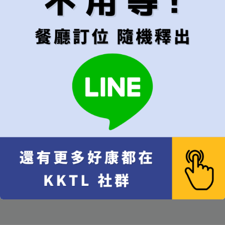
用餐時段
建議"隨機"較容易成功訂位
隨機（建議）
午餐
晚餐
代訂費 每位 NT$
500
x 1
NT$
500
10% 服務費 每位 NT$
50
x 1
NT$
50
總計
NT$
550
總人數
我要預訂