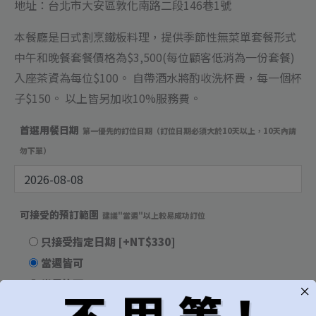
數
地址：台北市大安區敦化南路二段146巷1號
量
本餐廳是日式割烹鐵板料理，提供季節性無菜單套餐形式
中午和晚餐套餐價格為$3,500(每位顧客低消為一份套餐)
入座茶資為每位$100。 自帶酒水將酌收洗杯費，每一個杯
子$150。 以上皆另加收10%服務費。
首選用餐日期
第一優先的訂位日期（訂位日期必須大於10天以上，10天內請
勿下單）
可接受的預訂範圍
建議"當週"以上較易成功訂位
只接受指定日期
[+NT$330]
當週皆可
當月皆可
無限制，有訂到就吃