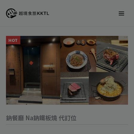
跳
至
主
要
內
鈉
HOT
容
餐
廳
Na
鈉
鐵
板
燒
代
鈉餐廳 Na鈉鐵板燒 代訂位
訂
位