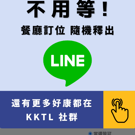
未通知者，餐廳保有拒
＊訂位成功後，您會收
意。另外，我們也會去
＊電話接聽時間為營業日2
時間內來電。
＊因不可抗拒之因素或
＊因該訂位被販售轉讓
首選用餐日期
第一優先的訂位
大於10天以上，10天內請勿下單
可接受的預訂範圍
建議"當
只接受指定日期
[+N
當週皆可