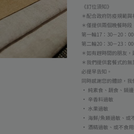
日
《訂位須知》
系
＊配合政府防疫規範與
法
＊僅提供兩個晚餐時段
式
第一輪17：30－20：0
料
第二輪20：30－23：
理
＊如有趕時間的朋友，
inline
＊我們提供套餐式的無
線
必提早告知。
上
同時感謝您的體諒，我
訂
• 純素食、蔬食、鍋
位
• 辛香料過敏
預
• 水果過敏
約
• 海鮮/魚類過敏、或
代
• 酒精過敏、或不食
訂