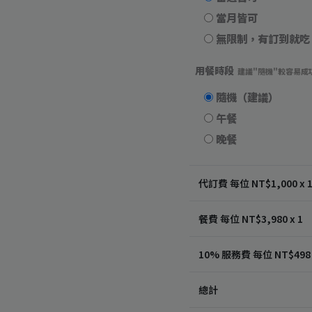
當月皆可
無限制，有訂到就吃
用餐時段
建議"隨機"較容易成
隨機（建議）
午餐
晚餐
代訂費 每位 NT$
1,000
x 
餐費 每位 NT$
3,980
x 1
10% 服務費 每位 NT$
498
總計