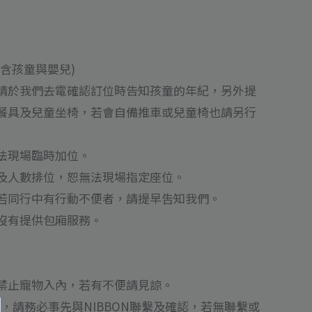
含孩童與嬰兒)
請於我們去電確認訂位時告知孩童的年紀，另外提
餐具及兒童坐椅，若會自備推車或兒童椅也請另行
法現場臨時加位。
及人數排位，恕無法現場指定座位。
若同行中有行動不便者，請提早吿知我們。
沒有提供包廂服務。
禁止寵物入內，若有不便請見諒。
，請務必事先與NIBBON聯繫及確認，若無聯繫或