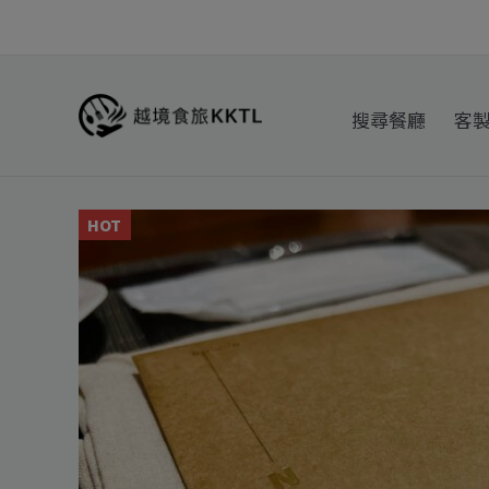
跳
至
主
要
搜尋餐廳
客
內
容
HOT