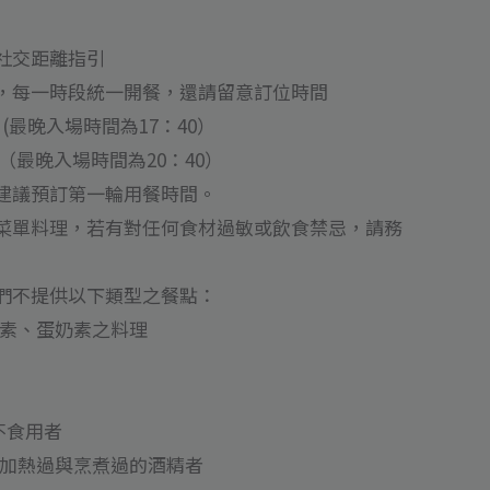
社交距離指引
，每一時段統一開餐，還請留意訂位時間
0 (最晚入場時間為17：40）
00（最晚入場時間為20：40）
建議預訂第一輪用餐時間。
菜單料理，若有對任何食材過敏或飲食禁忌，請務
們不提供以下類型之餐點：
邊素、蛋奶素之料理
不食用者
用加熱過與烹煮過的酒精者