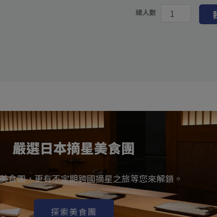
總人數
嚴選日本摘星美食團
美食團，更有不定期跨國摘星之旅等您來解鎖。
探索美食團