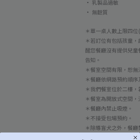
• 乳製品過敏
位
• 無麩質
數
量
＊單一桌人數上限四位(
＊若訂位有包括孩童，
醒您餐廳沒有提供兒童
告知。
＊餐室空間有限，恕無
＊餐廳依網路預約順序
＊我們餐室位於二樓，
＊餐室為開放式空間，
＊餐廳內禁止吸煙。
＊不接受包場預約。
＊除導盲犬之外，餐廳
＊如有寄酒/寄物等需求