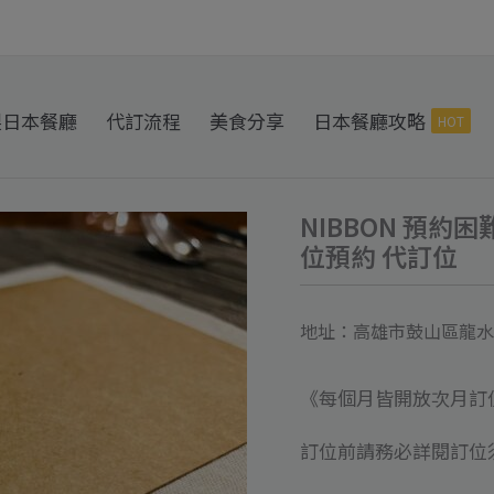
製日本餐廳
代訂流程
美食分享
日本餐廳攻略
HOT
NIBBON 預約困
NIBBON
位預約 代訂位
預
約
困
地址：高雄市鼓山區龍水
難
《每個月皆開放次月訂
無
菜
訂位前請務必詳閱訂位
單