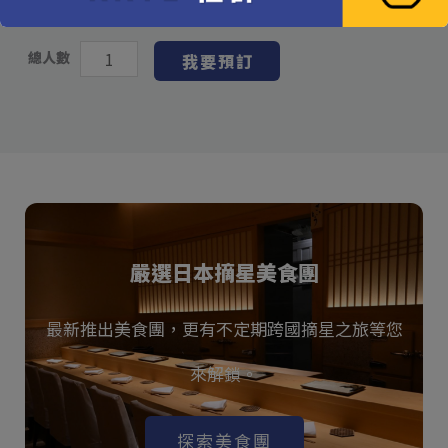
總計
NT$
14,700
總人數
我要預訂
嚴選日本摘星美食團
最新推出美食團，更有不定期跨國摘星之旅等您
來解鎖。
探索美食團