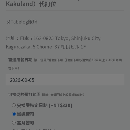
Kakuland）代訂位
🥈Tabelog銀牌
地址：日本〒162-0825 Tokyo, Shinjuku City,
Kagurazaka, 5 Chome−37 相良ビル 1F
首選用餐日期
第一優先的訂位日期（訂位日期必須大於30天以上，30天內請
勿下單）
可接受的預訂範圍
建議"當週"以上較易成功訂位
只接受指定日期
[+NT$330]
當週皆可
當月皆可