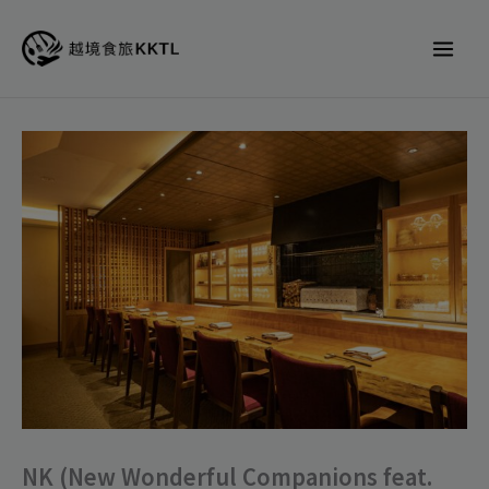
跳
至
主
要
內
NK
容
(New
Wonderful
Companions
feat.
Kakuland）
代
訂
位
數
量
NK (New Wonderful Companions feat.