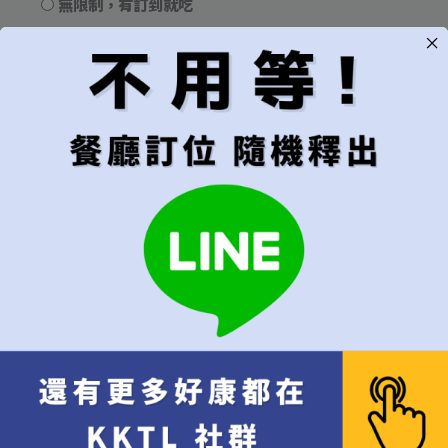
無限制，有訂到就吃
用餐時段
建議"隨機"較容易成功訂位
隨機（建議）
午餐
晚餐
代訂費
*
不接受超過6位的訂位
每位
[+NT$3,000]
代訂費 每位 NT$
3,000
x 1
NT$
3,000
10% 服務費 每位 NT$
300
x 1
NT$
300
餐費 NT$
11,400
x 1
NT$
11,400