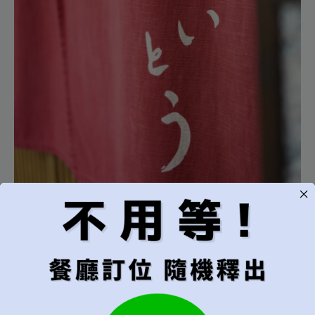
鮨 齋藤 Sushi Saito 米其林三星 inline線上訂
位預約代訂位
鮨 さいとう