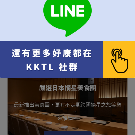
地址：〒106-0032 東京都港区六本木１丁目４−5, ARK
Hills South Tower, 1F
停止預約
嚴選日本摘星美食團
最新推出美食團，更有不定期跨國摘星之旅等您
來解鎖。