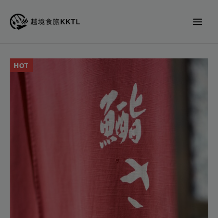
跳
至
主
要
內
HOT
容