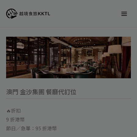
跳
至
主
要
內
澳
容
門
金
沙
集
團
澳門 金沙集團 餐廳代訂位
餐
廳
🔥折扣
代
9 折港幣
訂
節日／急單：95 折港幣
位