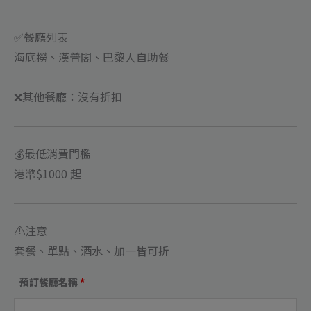
數
量
✅餐廳列表
海底撈、漢普閣、巴黎人自助餐
❌其他餐廳：沒有折扣
💰最低消費門檻
港幣$1000 起
⚠️注意
套餐、單點、酒水、加一皆可折
預訂餐廳名稱
*