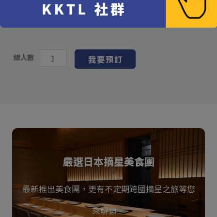
免代訂費，享餐費折扣並需預付餐費，確認後無法退款
*
我同意
總人數
我要預訂
嚴選日本摘星美食團
最新推出美食團，更有不定期跨國摘星之旅等您
來解鎖。