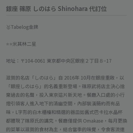
位
銀座 篠原 しのはら Shinohara 代訂位
數
量
🥇Tabelog金牌
⭐️⭐️米其林二星
地址：〒104-0061 東京都中央区銀座２丁目８−17
滋賀的名店「しのはら」自 2016年 10月在銀座重啟，以
「銀座しのはら」的名義重新登場。篠原武将店主決心捨
棄過去的名聲，投入東京這片新天地。餐廳入口處的小行
燈引領客人進入地下的清幽空間，內部裝潢簡約而有品
味，L字形的白木櫃檯和精選的器皿如舊式巴卡拉水晶杯
都體現了篠原氏的講究。餐廳僅提供 Omakase，每月更換
的菜單以滋賀的食材為主，結合當季的味覺，令食客流連