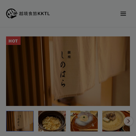
跳
至
主
要
內
銀
HOT
容
座
篠
原
し
の
は
ら
Shinohara
代
訂