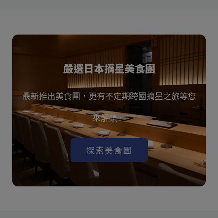
嚴選日本摘星美食團
最新推出美食團，更有不定期跨國摘星之旅等您
來解鎖。
探索美食團