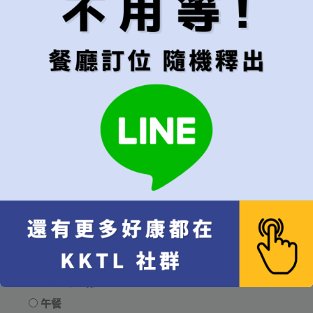
取消退款政策如同餐廳所規定！
首選用餐日期
第一優先的訂位日期（訂位日期必須大於30天以上，30天內請
勿下單）
可接受的預訂範圍
建議"當週"以上較易成功訂位
只接受指定日期
[+NT$330]
當週皆可
當月皆可
無限制，有訂到就吃
用餐時段
建議"隨機"較容易成功訂位
隨機（建議）
午餐