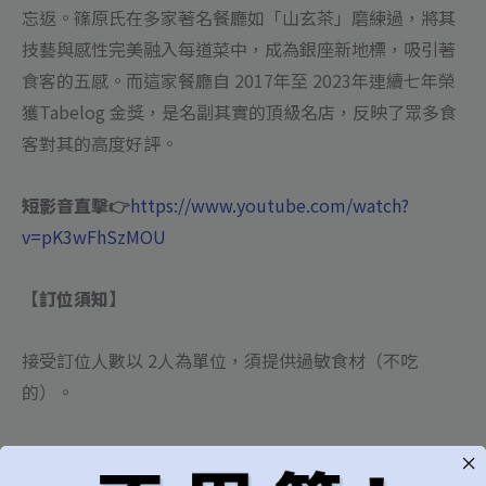
忘返。篠原氏在多家著名餐廳如「山玄茶」磨練過，將其
技藝與感性完美融入每道菜中，成為銀座新地標，吸引著
食客的五感。而
這家餐廳自 2017年至 2023年連續七年榮
獲Tabelog 金獎，是名副其實的頂級名店，反映了眾多食
客對其的高度好評。
短影音直擊👉
https://www.youtube.com/watch?
v=pK3wFhSzMOU
【訂位須知】
接受訂位人數以 2人為單位，須提供過敏食材（不吃
的）。
預收餐費，如臨時取消 / NO SHOW將沒收餐費
。