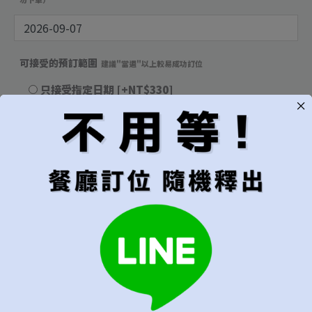
可接受的預訂範圍
建議"當週"以上較易成功訂位
只接受指定日期
[+NT$330]
當週皆可
當月皆可
無限制，有訂到就吃
用餐時段
建議"隨機"較容易成功訂位
隨機（建議）
午餐
晚餐
代訂費
*
不接受超過6位的訂位
每位
[+NT$3,000]