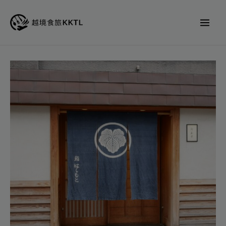
跳
至
主
要
內
Sushi
容
Miyuki
鮨
美
幸
代
訂
位
數
量