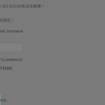
 NO SHOW將沒收餐費
。
所規定！
日期（訂位日期必須
）
週"以上較易成功訂位
T$330]
功訂位