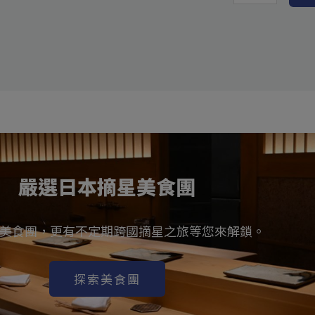
嚴選日本摘星美食團
美食團，更有不定期跨國摘星之旅等您來解鎖。
探索美食團