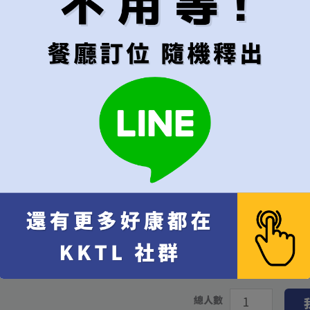
隨機（建議）
午餐
晚餐
代訂費
*
不接受超過6位的訂位
每位
[+NT$1,000]
代訂費 每位 NT$
1,000
x 
10% 服務費 每位 NT$
100
餐費 NT$
13,750
x 1
總計
總人數