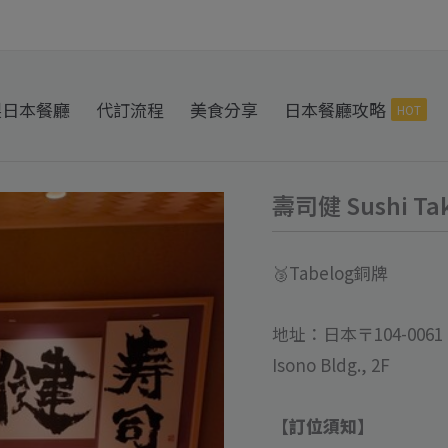
製日本餐廳
代訂流程
美食分享
日本餐廳攻略
HOT
壽司健 Sushi T
壽
司
健
🥉Tabelog銅牌
Sushi
Takeru
地址：日本〒104-0061 Tok
代
Isono Bldg., 2F
訂
位
【訂位須知】