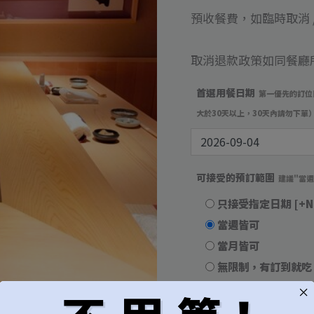
數
預收餐費，如臨時取消 /
量
取消退款政策如同餐廳
首選用餐日期
第一優先的訂位
大於30天以上，30天內請勿下單
可接受的預訂範圍
建議"當
只接受指定日期
[+N
當週皆可
當月皆可
無限制，有訂到就吃
用餐時段
建議"隨機"較容易成