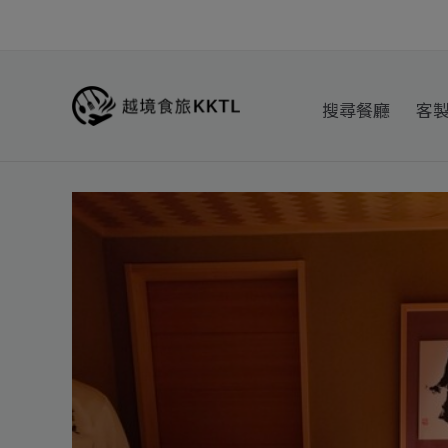
跳
至
主
要
搜尋餐廳
客
內
容