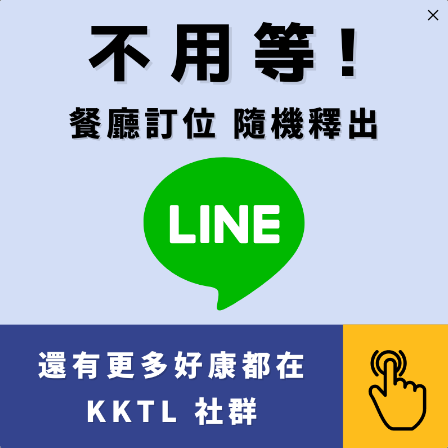
無限制，有訂到就吃
用餐時段
建議"隨機"較容易成
隨機（建議）
午餐
晚餐
代訂費
*
不接受超過6位的訂位
每位
[+NT$1,000]
代訂費 每位 NT$
1,000
x 
10% 服務費 每位 NT$
100
餐費 NT$
8,400
x 1