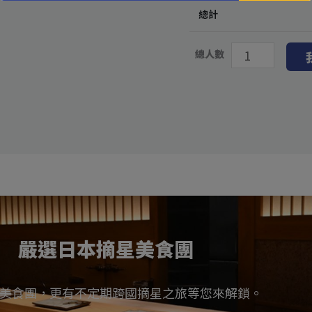
總計
總人數
嚴選日本摘星美食團
美食團，更有不定期跨國摘星之旅等您來解鎖。