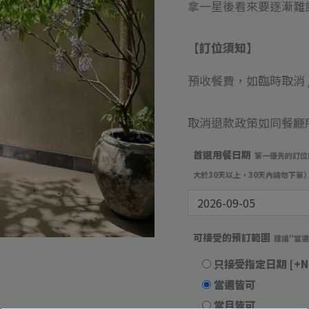
位
拿一星後看來要逐漸難
數
量
【訂位須知】
預收餐費，如臨時取消 /
取消退款政策如同餐廳
首選用餐日期
第一優先的訂位
大於30天以上，30天內請勿下單
可接受的預訂範圍
建議"當
只接受指定日期
[+N
當週皆可
當月皆可