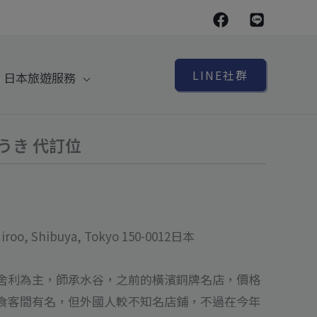
LINE社群
日本旅遊服務
 ゆうき 代訂位
roo, Shibuya, Tokyo 150-0012日本
舍利為主，師承水谷，之前的橫濱銅牌名店，價格
食客間有名，但外國人較不知名店鋪，不過在今年