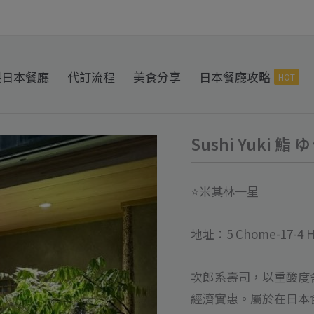
製日本餐廳
代訂流程
美食分享
日本餐廳攻略
HOT
Sushi Yuki 鮨
Sushi
Yuki
鮨
⭐️米其林一星
ゆ
う
地址：5 Chome-17-4 Hi
き
代
次郎系壽司，以重酸度
訂
經濟實惠。屬於在日本