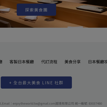
探索美食團
廳
客製日本餐廳
代訂流程
美食分享
日本餐廳
+ 全台最大美食 LINE 社群
L
Email：enjoytheworld.tw@gmail.com
越境有限公司 統一編號: 83037480