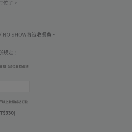
訂位了。
 NO SHOW將沒收餐費
。
所規定！
日期（訂位日期必須
）
週"以上較易成功訂位
T$330]