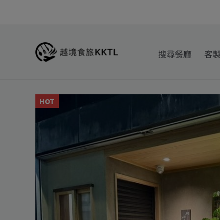
跳
至
主
要
搜尋餐廳
客
內
容
HOT