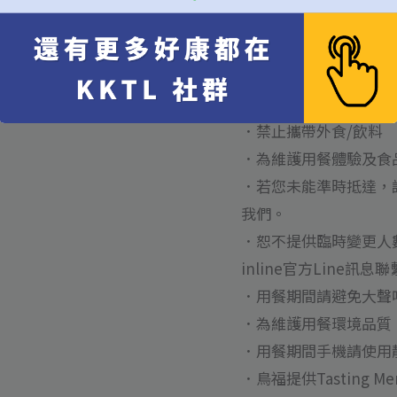
本餐廳為開放式用餐空
下用餐禮節
．每人低消為套餐費用+
．用餐時間限２小時
．禁止攜帶外食/飲料
．為維護用餐體驗及食
．若您未能準時抵達，請儘快
我們。
．恕不提供臨時變更人數
inline官方Line訊息
．用餐期間請避免大聲
．為維護用餐環境品質，
．用餐期間手機請使用
．鳥福提供Tasting 