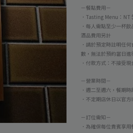
量
－餐點費用－
．Tasting Menu：NT
．每人需點至少一杯飲
酒品費用另計
．請於預定時註明任何食
數，無法於預約當日進
．付款方式：不接受現
－營業時間－
．週二至週六，餐期時段：1
．不定期店休日以官方Inst
－訂位需知－
．為確保每位貴賓享用