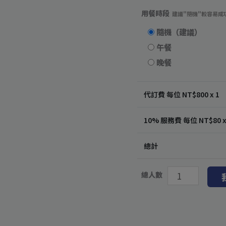
用餐時段
建議"隨機"較容易成
隨機（建議）
午餐
晚餐
代訂費 每位 NT$
800
x 1
10% 服務費 每位 NT$
80
x
總計
總人數