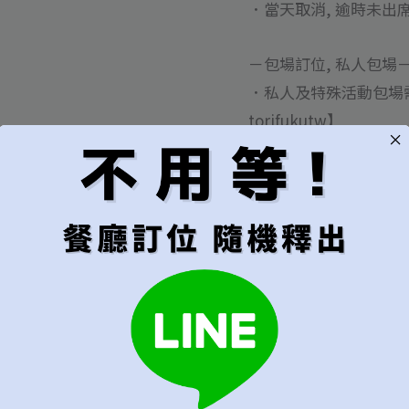
．當天取消, 逾時未
－包場訂位, 私人包場
．私人及特殊活動包場需求
torifukutw】
．包場單一餐期，基本低消
時變更人數，用餐限制
．包場兩個餐期，基本低消
限制可自訂開餐時間（18:0
．包場訂位需完成訂位
．包場或特殊活動可以
．全員到齊後統一出餐
．包場可接受12歲以
－用餐須知－