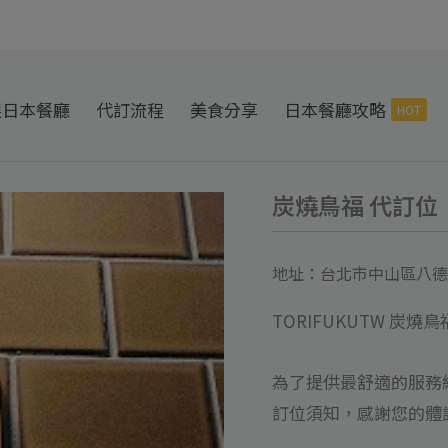
製日本餐廳
代訂流程
美食分享
日本餐廳攻略
HOT
炭燒鳥福 代訂位
炭
燒
鳥
地址：台北市中山區八德路
福
TORIFUKUTW 炭燒
代
訂
為了提供最舒適的服務
位
訂位須知，感謝您的體
數