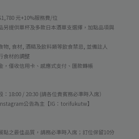
 $1,780 元+10%服務費/位
品另提供單杯及多款日本酒單支選擇，加點品項與
物, 食材, 酒精及飲料類等飲食禁忌, 並備註人
行食材的調整
金，僅收信用卡、感應式支付、匯款轉帳
8:00 / 20:30 (請各位貴賓務必準時入席）
agram公告為主【IG：torifukutw】
餐點之最佳品質，請務必準時入席；訂位保留10分