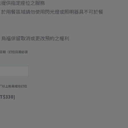
法提供指定座位之服務
, 於用餐區域請勿使用閃光燈或照明器具不可於餐
, 鳥福保留取消或更改預約之權利
日期（訂位日期必須
週"以上較易成功訂位
T$330]