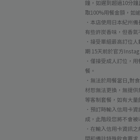
鐘，如遲到超過10分
取100%用餐金額，
．本店使用日本紀州備
有些許炭香味，但香氣
．接受單組最高訂位人
期 15天前於官方Ins
．僅接受成人訂位，用
餐。
．無法於用餐當日,對
材恕無法更換，無提供無
等客制套餐，如有大量
．預訂時輸入信用卡資
成，此階段您將不會被
．在輸入信用卡資訊之
間和備註特殊飲食要求