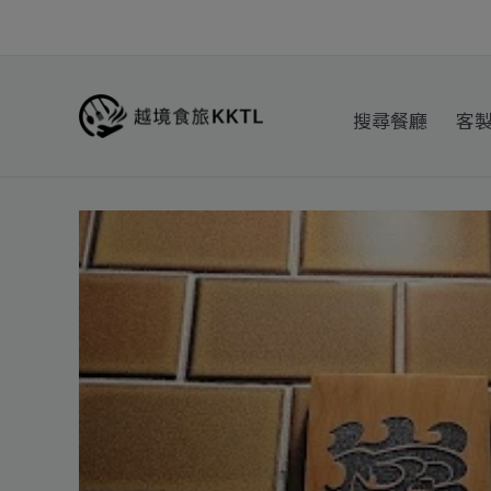
跳
至
主
要
搜尋餐廳
客
內
容