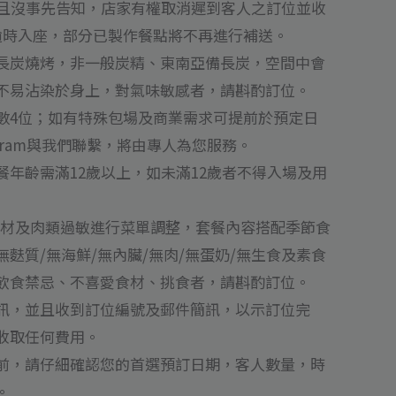
鐘且沒事先告知，店家有權取消遲到客人之訂位並收
如逾時入座，部分已製作餐點將不再進行補送。
長炭燒烤，非一般炭精、東南亞備長炭，空間中會
不易沾染於身上，對氣味敏感者，請斟酌訂位。
數4位；如有特殊包場及商業需求可提前於預定日
tagram與我們聯繫，將由專人為您服務。
餐年齡需滿12歲以上，如未滿12歲者不得入場及用
食材及肉類過敏進行菜單調整，套餐內容搭配季節食
麩質/無海鮮/無內臟/無肉/無蛋奶/無生食及素食
飲食禁忌、不喜愛食材、挑食者，請斟酌訂位。
訊，並且收到訂位編號及郵件簡訊，以示訂位完
收取任何費用。
前，請仔細確認您的首選預訂日期，客人數量，時
。