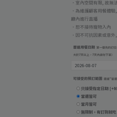
．室內空間有限, 故無
．為維護顧客用餐體驗
廳內進行直播
．恕不接待寵物入內
．因不可抗因素或意外
首選用餐日期
第一優先的訂位
大於7天以上，7天內請勿下單）
可接受的預訂範圍
建議"當
只接受指定日期
[+N
當週皆可
當月皆可
無限制，有訂到就吃