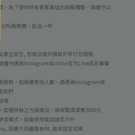
間，為了提供所有賓客最佳的用餐體驗，請遵守以
10%服務費、飲品一杯
品衛生安全, 恕無法提供餐點外帶打包服務
透過Instagram或inline官方Line訊息聯繫
服務，如需要更改人數，請透過Instagram或
聯繫我們
喧嘩
如遇特殊之污損情況，將收取清潔費3000元
靜音模式，如需使用電話請至戶外
Menu, 因應不同嚴選食材, 故非固定菜單