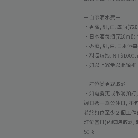
－自帶酒水費－
．香檳, 紅,白,每瓶(720ml
．日本酒每瓶(720ml): N
．香檳, 紅,白,日本酒每瓶(1
．烈酒每瓶: NT.$1000
．如以上容量以此類推
－訂位變更或取消－
．如需變更或取消預訂, 
週日週一為公休日, 不包
若於訂位至少２個工作日
訂位當日)內臨時取消, 
50%