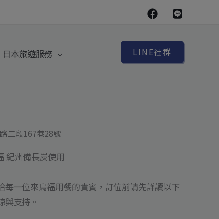
LINE社群
日本旅遊服務
二段167巷28號
鳥福 紀州備長炭使用
給每一位來鳥福用餐的貴賓，訂位前請先詳讀以下
諒與支持。