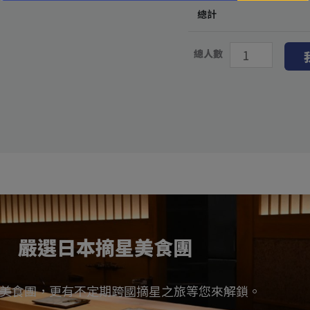
總計
總人數
嚴選日本摘星美食團
美食團，更有不定期跨國摘星之旅等您來解鎖。