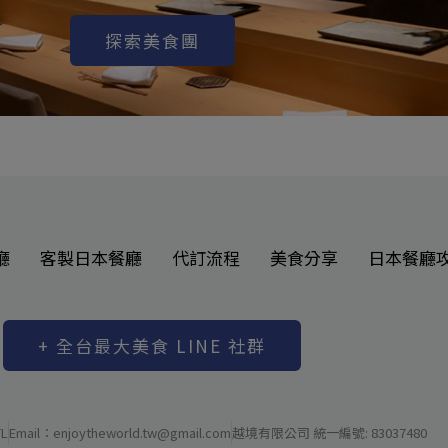
探索美食團
廳
客製日本餐廳
代訂流程
美食分享
日本餐廳
+ 全台最大美食 LINE 社群
L
Email：enjoytheworld.tw@gmail.com
越境有限公司 統一編號: 83037480