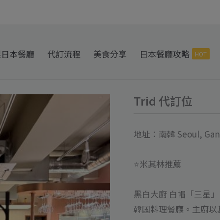
製日本餐廳
代訂流程
美食分享
日本餐廳攻略
HOT
Trid 代訂位
Trid
代
訂
地址：南韓 Seoul, Gangna
位
數
⭐️米其林推薦
量
黑白大廚 白帽「三星」
韓國料理餐廳。主廚以