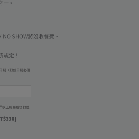
之一。
 NO SHOW將沒收餐費
。
所規定！
日期（訂位日期必須
）
週"以上較易成功訂位
T$330]