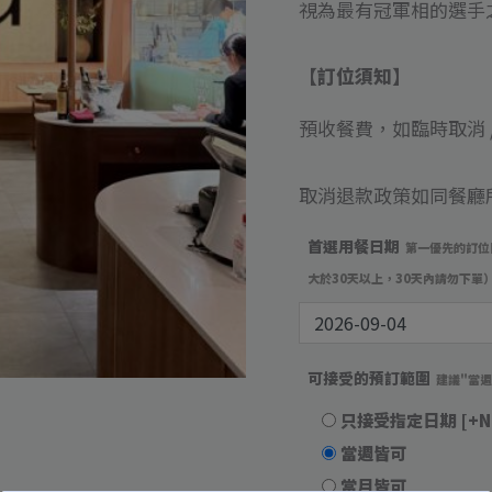
視為最有冠軍相的選手
【訂位須知】
預收餐費，如臨時取消 /
取消退款政策如同餐廳
首選用餐日期
第一優先的訂位
大於30天以上，30天內請勿下單
可接受的預訂範圍
建議"當
只接受指定日期
[+N
當週皆可
當月皆可