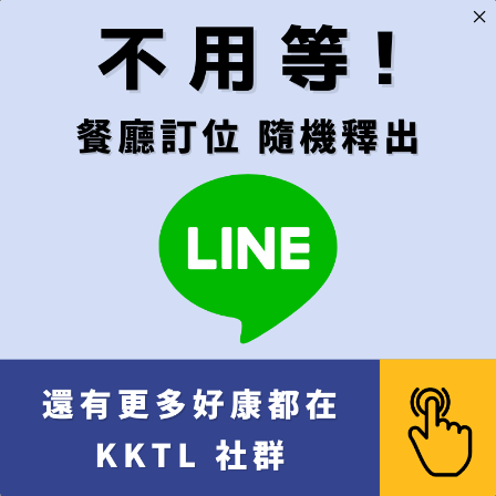
無限制，有訂到就吃
用餐時段
建議"隨機"較容易成
隨機（建議）
午餐
晚餐
代訂費
*
不接受超過6位的訂位
每位
[+NT$1,000]
代訂費 每位 NT$
1,000
x 
10% 服務費 每位 NT$
100
餐費 NT$
5,500
x 1