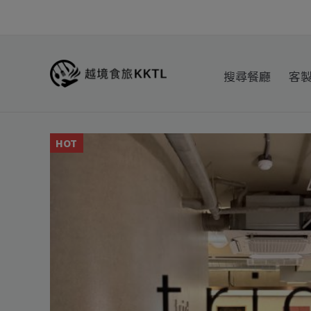
跳
至
主
要
搜尋餐廳
客
內
容
HOT