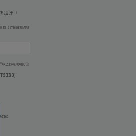
所規定！
日期（訂位日期必須
週"以上較易成功訂位
T$330]
功訂位