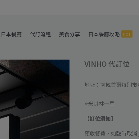
製日本餐廳
代訂流程
美食分享
日本餐廳攻略
HOT
VINHO 代訂位
VINHO
代
訂
地址：南韓首爾特別市江
位
數
⭐️米其林一星
量
【訂位須知】
預收餐費，如臨時取消 /