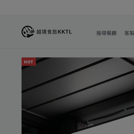
跳
至
主
要
搜尋餐廳
客
內
容
HOT