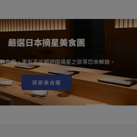
嚴選日本摘星美食團
美食團，更有不定期跨國摘星之旅等您來解鎖。
探索美食團