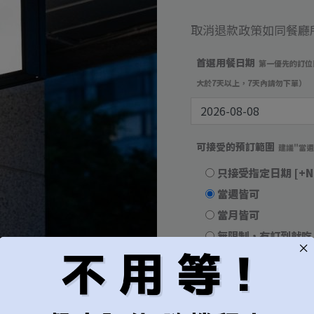
取消退款政策如同餐廳
首選用餐日期
第一優先的訂位
大於7天以上，7天內請勿下單）
可接受的預訂範圍
建議"當
只接受指定日期
[+N
當週皆可
當月皆可
無限制，有訂到就吃
用餐時段
建議"隨機"較容易成
隨機（建議）