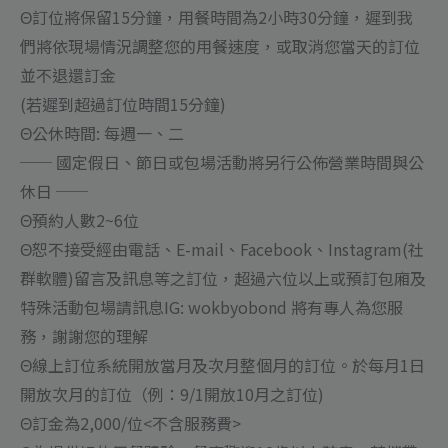
Θ訂位將保留15分鐘，用餐時間為2小時30分鐘，遲到我
們將依現場情況調整您的用餐速度，或取消您當天的訂位
並不退還訂金
(若遲到超過訂位時間15分鐘)
Θ公休時間: 每週一、二
── 國定假日、節日或包場活動將另行公佈營業時間與公
休日 ──
Θ預約人數2~6位
Θ恕不接受經由電話、E-mail、Facebook、Instagram(社
群軟體)留言及訊息等之訂位，超過六位以上或預訂包廂及
特殊活動包場請訊息IG: wokbyobond 將有專人為您服
務，謝謝您的理解
Θ線上訂位系統開放當月及次月整個月的訂位。於每月1日
開放次月的訂位（例：9/1開放10月之訂位)
Θ訂金為2,000/位<不含服務費>