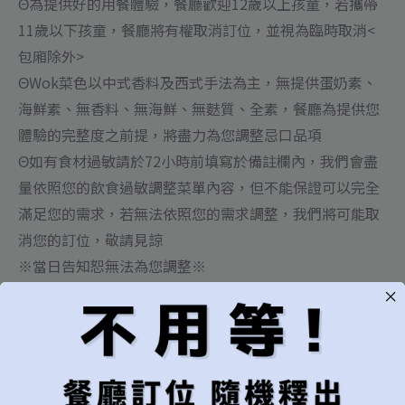
Θ為提供好的用餐體驗，餐廳歡迎12歲以上孩童，若攜帶
11歲以下孩童，餐廳將有權取消訂位，並視為臨時取消<
包廂除外>
ΘWok菜色以中式香料及西式手法為主，無提供蛋奶素、
海鮮素、無香料、無海鮮、無麩質、全素，餐廳為提供您
體驗的完整度之前提，將盡力為您調整忌口品項
Θ如有食材過敏請於72小時前填寫於備註欄內，我們會盡
量依照您的飲食過敏調整菜單內容，但不能保證可以完全
滿足您的需求，若無法依照您的需求調整，我們將可能取
消您的訂位，敬請見諒
※當日告知恕無法為您調整※
≡變 更 與 取 消 政 策≡
Θ我們能體諒行程上的更改及突發狀況發生，若您需要更
動訂位資訊煩請儘早跟我們聯繫
Θ將對由於下列直接或間接因素導致的活動不能正常舉行