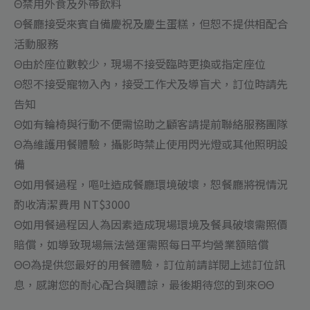
Θ禁用外食及外帶飲料
Θ餐廳接受來賓自備慶祝及慶生蛋糕，但恕不提供相配合
活動服務
Θ由於座位數較少，現場不接受臨時更換或指定座位
Θ恕不接受寵物入內，接受工作犬及導盲犬，訂位時請先
告知
Θ如有輪椅與行動不便需協助之顧客請提前聯絡服務團隊
Θ為維護用餐體驗，攝影時禁止使用閃光燈或其他照明設
備
Θ如用餐過程，嘔吐造成餐廳環境破壞，恕餐廳將視情況
酌收清潔費用 NT$3000
Θ如用餐過程因人為因素造成現場環境及餐具破壞需照價
賠償，如導致現場無法營運需照每日平均營業額賠償
ΘΘ為提供您最好的用餐體驗，訂位前請詳閱上述訂位訊
息，感謝您的耐心配合與體諒，最後期待您的到來ΘΘ