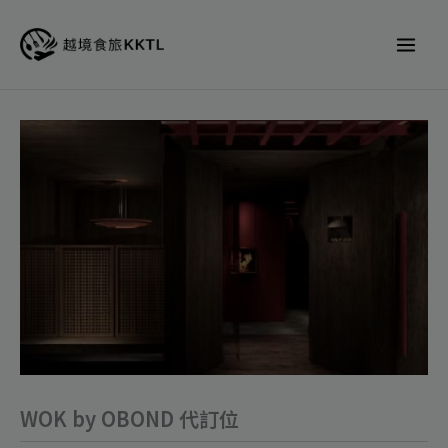
跳
至
主
要
內
WOK
容
by
OBOND
代
訂
位
數
量
WOK by OBOND 代訂位