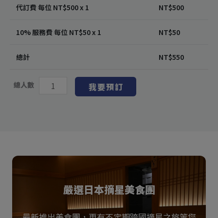
代訂費 每位 NT$
500
x 1
NT$
500
10% 服務費 每位 NT$
50
x 1
NT$
50
總計
NT$
550
總人數
我要預訂
嚴選日本摘星美食團
最新推出美食團，更有不定期跨國摘星之旅等您