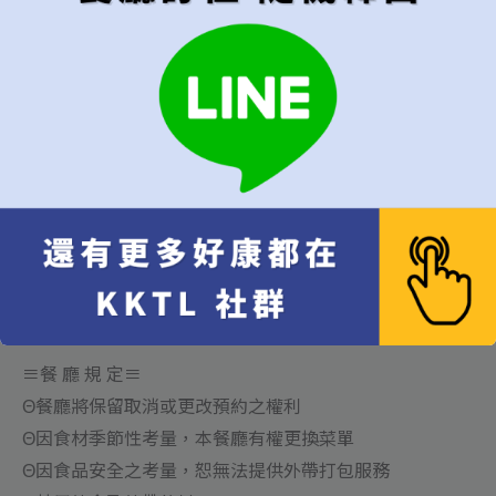
不承擔任何責任：戰爭，國家政變、罷工、宗教活動或是
任何超出可控制範圍的情況。如果由於以上因素導致活動
不能正常舉行，將退還全部已付之預付款
Θ訂位用餐72小時前取消訂位及更改人數: 將退款全額訂金
Θ訂位用餐48小時前取消訂位及更改人數: 將不退還訂金，
提供更改用餐日期或時段
Θ訂位用餐24小時內取消及更改人數和未到者: 將不退還訂
金，不提供更改用餐日期或時段
Θ訂位時請詳閱規定以保障您訂位權益
※應退款而產生之費用每筆將酌收50元退款手續費※
≡餐 廳 規 定≡
Θ餐廳將保留取消或更改預約之權利
Θ因食材季節性考量，本餐廳有權更換菜單
Θ因食品安全之考量，恕無法提供外帶打包服務