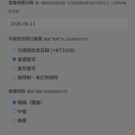
首選用餐日期
第一優先的訂位日期（訂位日期必須大於10天以上，10天內請
勿下單）
可接受的預訂範圍
建議"當週"以上較易成功訂位
只接受指定日期
[+NT$330]
當週皆可
當月皆可
無限制，有訂到就吃
用餐時段
建議"隨機"較容易成功訂位
隨機（建議）
午餐
晚餐