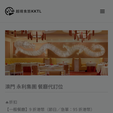
跳
至
主
要
內
澳
容
門
永
利
集
團
餐
廳
澳門 永利集團 餐廳代訂位
代
訂
🔥折扣
位
【一般餐廳】9 折港幣（節日／急單：95 折港幣）