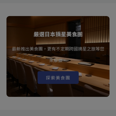
嚴選日本摘星美食團
最新推出美食團，更有不定期跨國摘星之旅等您
來解鎖。
探索美食團