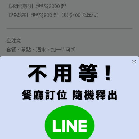
【永利澳門】港幣$2000 起
【馥樂庭】港幣$800 起（以 $400 為單位）
⚠️注意
套餐、單點、酒水、加一皆可折
預訂餐廳名稱
*
首選用餐日期
第一優先的訂位日期
可接受的預訂範圍
建議"當週"以上較易成功訂位
只接受指定日期