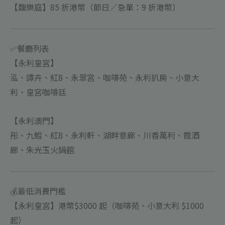
數
【馥樂庭】85 折港幣（節日／急單：9 折港幣）
量
✅餐廳列表
【永利皇宮】
泓、譚卉、紅8、永翠宮、咖啡苑、永利扒房、小意大
利、皇宮咖啡廷
【永利澳門】
彤、九鯤、紅8、永利軒、湖畔意廊、川香萬利、霞酒
廊、朱光玉火鍋館
💰最低消費門檻
【永利皇宮】港幣$3000 起（咖啡苑、小意大利 $1000
起）