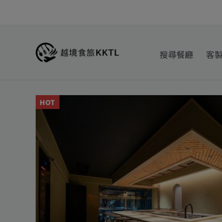
跳
至
主
要
搜尋餐廳
客
內
容
HOT