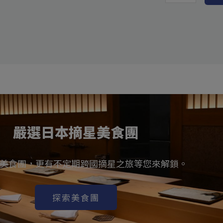
嚴選日本摘星美食團
美食團，更有不定期跨國摘星之旅等您來解鎖。
探索美食團