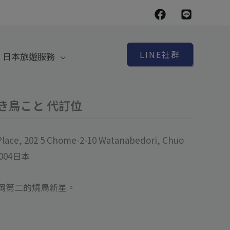
LINE社群
日本旅遊服務
o 燒き鳥こと 代訂位
ce, 202 5 Chome-2-10 Watanabedori, Chuo
-0004日本
岡第二的燒鳥新星。