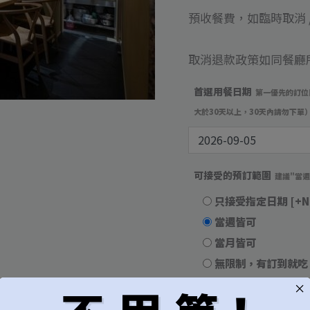
訂
預收餐費，如臨時取消 /
位
數
取消退款政策如同餐廳
量
首選用餐日期
第一優先的訂位
大於30天以上，30天內請勿下單
可接受的預訂範圍
建議"當
只接受指定日期
[+N
當週皆可
當月皆可
無限制，有訂到就吃
用餐時段
建議"隨機"較容易成