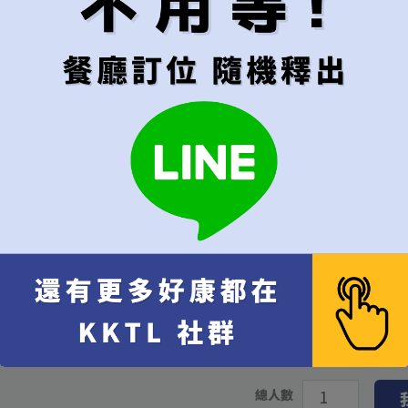
隨機（建議）
午餐
晚餐
代訂費
*
不接受超過6位的訂位
每位
[+NT$1,000]
代訂費 每位 NT$
1,000
x 
10% 服務費 每位 NT$
100
餐費 NT$
3,000
x 1
總計
總人數