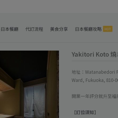
製日本餐廳
代訂流程
美食分享
日本餐廳攻略
HOT
Yakitori Kot
Yakitori
Koto
燒
地址：Watanabedori Pla
き
Ward, Fukuoka, 810
鳥
こ
開業一年評分就升至福
と
代
【訂位須知】