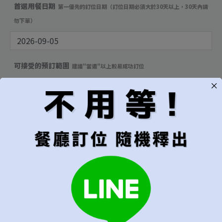
首選用餐日期
第一優先的訂位日期（訂位日期必須大於30天以上，30天內請
勿下單）
可接受的預訂範圍
建議"當週"以上較易成功訂位
只接受指定日期
[+NT$330]
當週皆可
當月皆可
無限制，有訂到就吃
用餐時段
建議"隨機"較容易成功訂位
隨機（建議）
午餐
晚餐