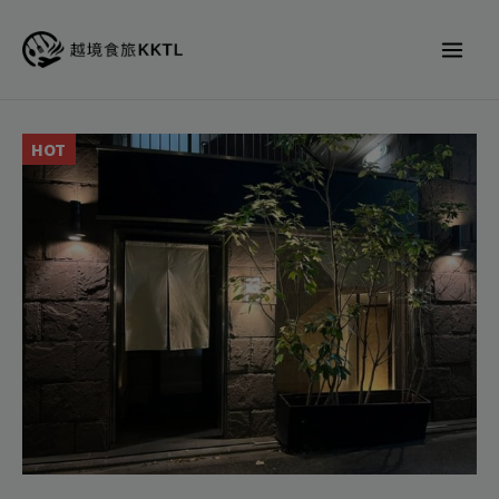
跳
至
主
要
內
よ
HOT
容
ろ
に
く
蕃
Yoroniku
代
訂
位
數
量