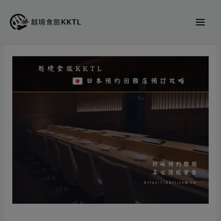
跳
至
主
要
內
容