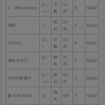
🥈 /
法
10
L’Effervescence
6
Click!
⭐️⭐️⭐️
餐
月
懷
10
明寂
⭐️⭐️
6
Click!
石
月
🥉 /
中
10
ShinoiS
6
Click!
⭐️
餐
月
🥉 /
燒
10
焼鳥 おみ乃
6
Click!
⭐️
鳥
月
🥉 /
懷
10
日本料理 龍吟
5
Click!
⭐️⭐️⭐️
石
月
燒
蕃 YORONIKU
🥈
9月
5
Click!
肉