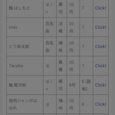
🥈 /
壽
10
鮨 はしもと
7
Clic
k!
⭐️
司
月
百名
法
10
Unis
7
Click!
店
餐
月
百名
燒
10
とり茶太郎
7
Click!
店
鳥
月
義
10
Tacubo
🥈
7
Click!
餐
月
🥈 /
壽
6 (副
鮨 龍次郎
9月
Click!
⭐️
司
板)
焼肉ジャンボは
燒
10
🥈
6
Click!
なれ
肉
月