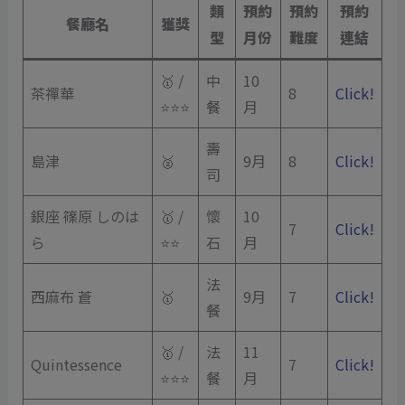
類
預約
預約
預約
餐廳名
獲獎
型
月份
難度
連結
🥇 /
中
10
茶禪華
8
Click!
⭐️⭐️⭐️
餐
月
壽
島津
🥈
9月
8
Click!
司
銀座 篠原 しのは
🥇 /
懷
10
7
Click!
ら
⭐️⭐️
石
月
法
西麻布 蒼
🥇
9月
7
Click!
餐
🥇 /
法
11
Quintessence
7
Click!
⭐️⭐️⭐️
餐
月