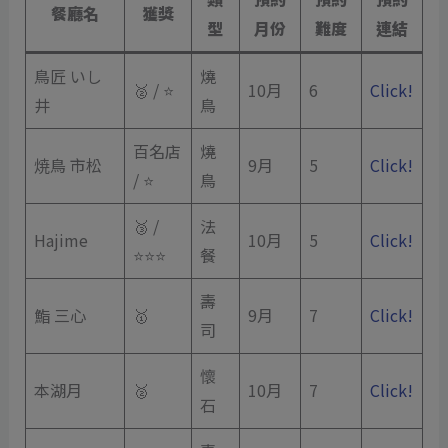
餐廳名
獲獎
型
月份
難度
連結
鳥匠 いし
燒
🥈 / ⭐️
10月
6
Click!
井
鳥
百名店
燒
焼鳥 市松
9月
5
Click!
/ ⭐️
鳥
🥉 /
法
Hajime
10月
5
Click!
⭐️⭐️⭐️
餐
壽
鮨 三心
🥇
9月
7
Click!
司
懷
本湖月
🥈
10月
7
Click!
石