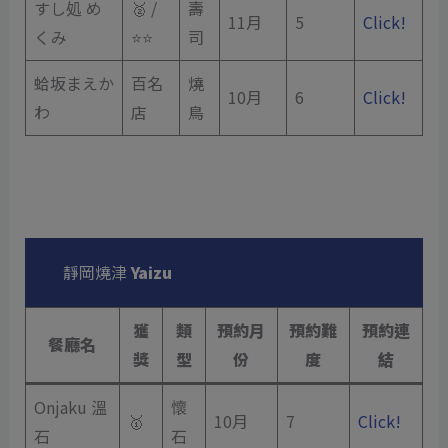
すし処 め
🥈 /
壽
11月
5
Click!
くみ
⭐️⭐️
司
蛤坂まえか
百名
燒
10月
6
Click!
わ
店
鳥
靜岡燒津
Yaizu
獲
類
預約月
預約難
預約連
餐廳名
獎
型
份
度
結
Onjaku 溫
懷
🥇
10月
7
Click!
石
石