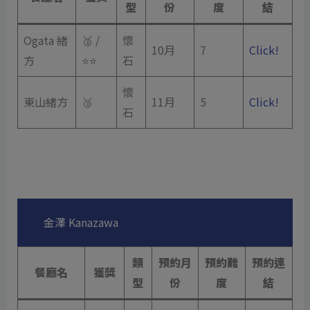
型
份
度
結
Ogata 緒
🥈 /
懷
10月
7
Click!
方
⭐️⭐️
石
懷
東山緒方
🥉
11月
5
Click!
石
金澤 Kanazawa
類
預約月
預約難
預約連
餐廳名
獲獎
型
份
度
結