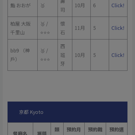
壽
鮨 おおが
🥉
10月
6
Click!
司
柏屋 大阪
🥉 /
懷
11月
5
Click!
千里山
⭐️⭐️⭐️
石
西
bb9 （神
🥉 /
班
10月
5
Click!
戶）
⭐️⭐️⭐️
牙
京都 Kyoto
類
預約月
預約難
預約連
餐廳名
獲獎