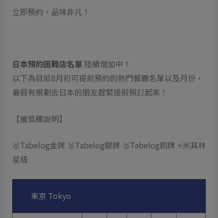
立即預約，品味非凡！
日本預約困難店名單
陸續增加中！
以下為目前8月初可提前預約的熱門餐廳名單以及月份，
暑假有規劃去日本的朋友趕緊提前預訂起來！
【獲獎欄說明】
🥇Tabelog金牌 🥈Tabelog銀牌 🥉Tabelog銅牌 ⭐️米其林
星級
東京 Tokyo